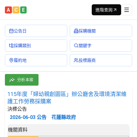
A
C
E
進階查詢
公告日
採購機關
採購類別
關鍵字
履約地
投標廠商
115年度「婦幼親創園區」辦公廳舍及環境清潔維護工作勞務採購案 決
採購類別：勞務類 建築物清潔服務 | 招標方式：公開取得報價單或企
分析本案
115年度「婦幼親創園區」辦公廳舍及環境清潔維
護工作勞務採購案
決標公告
2026-06-03
公告
花蓮縣政府
決標公告詳細內容
機關資料