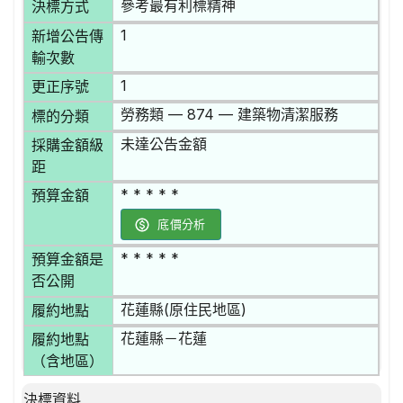
參考最有利標精神
決標方式
1
新增公告傳
輸次數
1
更正序號
勞務類 — 874 — 建築物清潔服務
標的分類
未達公告金額
採購金額級
距
* * * * *
預算金額
底價分析
* * * * *
預算金額是
否公開
花蓮縣(原住民地區)
履約地點
花蓮縣－花蓮
履約地點
（含地區）
決標資料