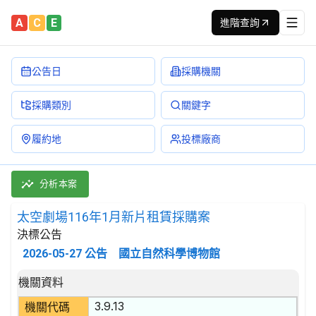
A
C
E
進階查詢
公告日
採購機關
採購類別
關鍵字
履約地
投標廠商
太空劇場116年1月新片租賃採購案 決標公告 | 案號：115-B16
採購類別：財物類 遊樂場迴轉臺、鞦韆臺、射擊場及其他遊樂場之娛樂
分析本案
太空劇場116年1月新片租賃採購案
決標公告
2026-05-27
公告
國立自然科學博物館
決標公告詳細內容
機關資料
3.9.13
機關代碼