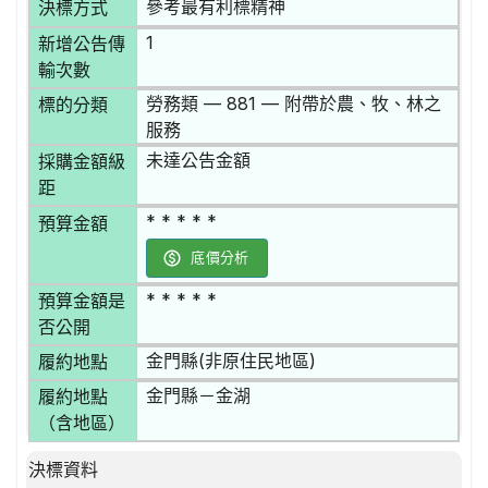
參考最有利標精神
決標方式
1
新增公告傳
輸次數
勞務類 — 881 — 附帶於農、牧、林之
標的分類
服務
未達公告金額
採購金額級
距
* * * * *
預算金額
底價分析
* * * * *
預算金額是
否公開
金門縣(非原住民地區)
履約地點
金門縣－金湖
履約地點
（含地區）
決標資料