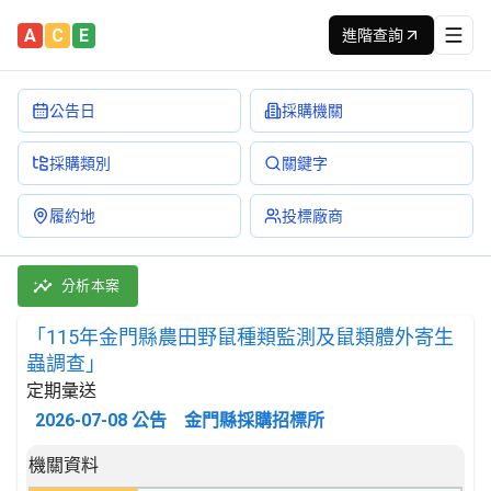
A
C
E
進階查詢
公告日
採購機關
採購類別
關鍵字
履約地
投標廠商
「115年金門縣農田野鼠種類監測及鼠類體外寄生蟲調查」 決標公告 
採購類別：勞務類 附帶於農、牧、林之服務 | 招標方式：公開取得
分析本案
「115年金門縣農田野鼠種類監測及鼠類體外寄生
蟲調查」
定期彙送
2026-07-08
公告
金門縣採購招標所
決標公告詳細內容
機關資料