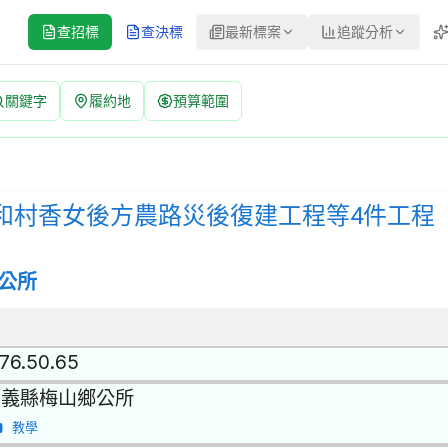
查招標
查決標
最新標案
追蹤分析
關鍵字
履約地
預算範圍
方農路災後復建工程等4件工程 招標公告 | 案號：115032 | 公開
公開招標 | 決標方式：最低標 | 資料來源：台灣政府電子採購網（公共工
-梅山鄉太和村香女後方農路災後復建工程等4件工程
公所
.76.50.65
嘉義縣梅山鄉公所
教學