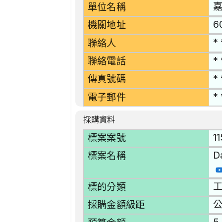
單位名稱
6
機關地址
* 
聯絡人
* 
聯絡電話
* 
傳真號碼
* 
電子郵件
採購資料
1
標案案號
D
標案名稱
工
標的分類
採購金額級距