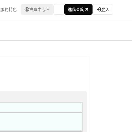
服務特色
會員中心
進階查詢
登入
招標 公告
程委員會） | 更新時間：2026-04-14T00:00:00.00