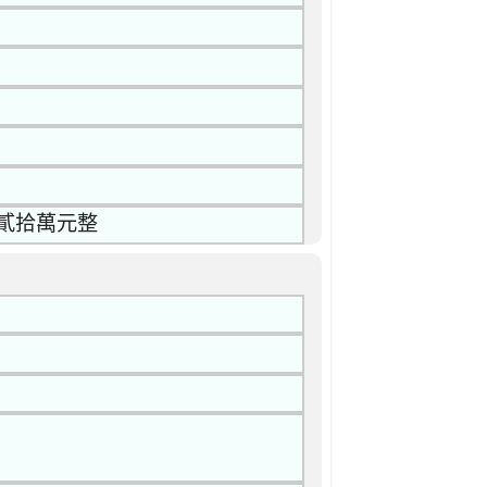
貳拾萬元整