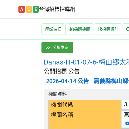
台灣招標採購網
A
C
E
公告日
採購機關
採購類別
Danas-H-01-07-6-梅山鄉太和村香女後
採購類別：工程類 其他土木工程 | 招標方式：
分析本案
Danas-H-01-07-6
公開招標 公告
2026-04-14
公告
嘉義縣梅山鄉
招標公告詳細內容
機關資料
3
機關代碼
機關名稱