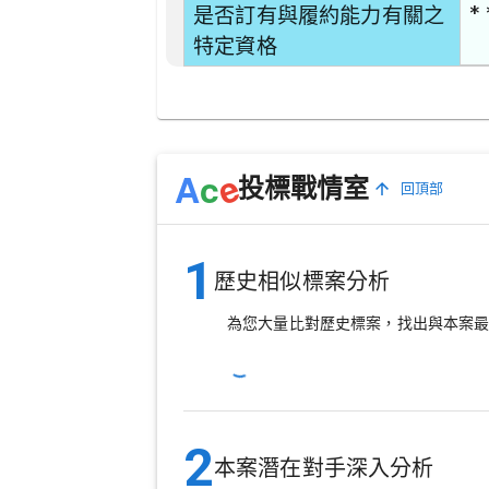
* 
是否訂有與履約能力有關之
特定資格
e
A
c
投標戰情室
回頂部
1
歷史相似標案分析
為您大量比對歷史標案，找出與本案
2
本案潛在對手深入分析