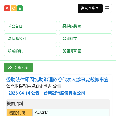
A
C
E
進階查詢
公告日
採購機關
採購類別
關鍵字
履約地
預算範圍
委聘法律顧問協助辦理矽谷代表人辦事處裁撤事宜 招標公告 | 案號
採購類別：勞務類 法律服務 | 招標方式：公開取得報價單或企劃書 
分析本案
委聘法律顧問協助辦理矽谷代表人辦事處裁撤事宜
公開取得報價單或企劃書 公告
2026-04-14
公告
台灣銀行股份有限公司
招標公告詳細內容
機關資料
A.7.31.1
機關代碼