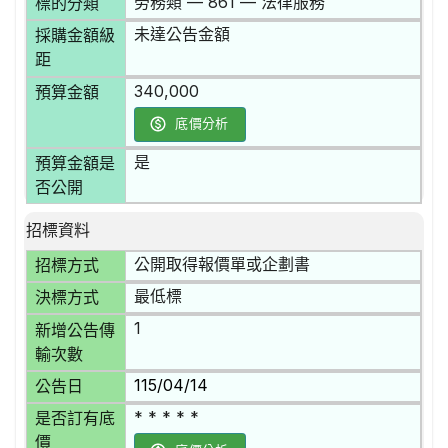
勞務類 — 861 — 法律服務
標的分類
未達公告金額
採購金額級
距
340,000
預算金額
底價分析
是
預算金額是
否公開
招標資料
公開取得報價單或企劃書
招標方式
最低標
決標方式
1
新增公告傳
輸次數
115/04/14
公告日
* * * * *
是否訂有底
價