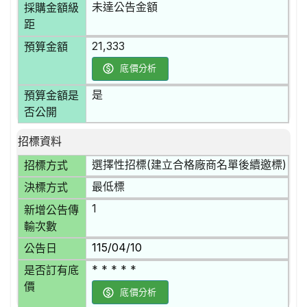
未達公告金額
採購金額級
距
21,333
預算金額
底價分析
是
預算金額是
否公開
招標資料
選擇性招標(建立合格廠商名單後續邀標)
招標方式
最低標
決標方式
1
新增公告傳
輸次數
115/04/10
公告日
* * * * *
是否訂有底
價
底價分析