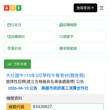
A
C
E
進階查詢
公告日
採購機關
採購類別
關鍵字
履約地
預算範圍
大社國中115年5月學校午餐食材(麵食類) 招標公告 | 案號：F11
採購類別：財物類 肉類,魚,果實,蔬菜,及油脂 | 招標方式：選擇
分析本案
大社國中115年5月學校午餐食材(麵食類)
選擇性招標(建立合格廠商名單後續邀標) 公告
2026-04-10
公告
高雄市政府員工消費合作社
招標公告詳細內容
機關資料
83426827
機關代碼