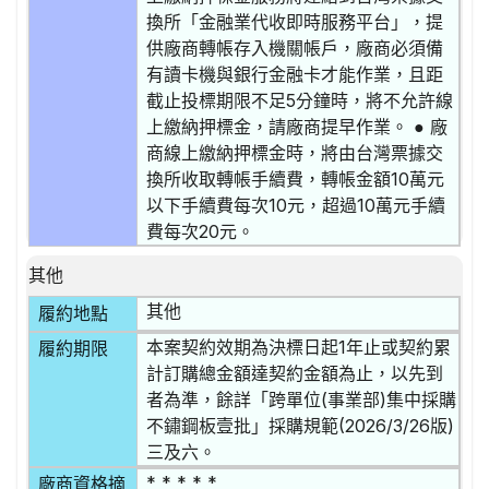
換所「金融業代收即時服務平台」，提
供廠商轉帳存入機關帳戶，廠商必須備
有讀卡機與銀行金融卡才能作業，且距
截止投標期限不足5分鐘時，將不允許線
上繳納押標金，請廠商提早作業。 ● 廠
商線上繳納押標金時，將由台灣票據交
換所收取轉帳手續費，轉帳金額10萬元
以下手續費每次10元，超過10萬元手續
費每次20元。
其他
其他
履約地點
本案契約效期為決標日起1年止或契約累
履約期限
計訂購總金額達契約金額為止，以先到
者為準，餘詳「跨單位(事業部)集中採購
不鏽鋼板壹批」採購規範(2026/3/26版)
三及六。
* * * * *
廠商資格摘