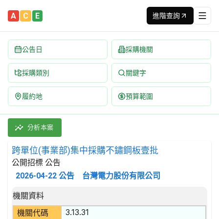
A
C
E
進階查詢
公告日
採購機關
採購類別
關鍵字
履約地
預算範圍
跨單位(事業部)集中採購不鏽鋼板壹批 招標公告 | 案號：00815
採購類別：財物類 電力傳輸、控制設備及其零件 | 招標方式：公開招
分析本案
跨單位(事業部)集中採購不鏽鋼板壹批
公開招標 公告
2026-04-22
公告
台灣電力股份有限公司
招標公告詳細內容
機關資料
3.13.31
機關代碼