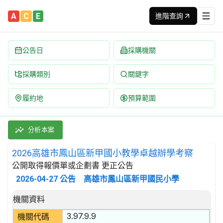
A
C
E
進階查詢
公告日
採購機關
採購類別
關鍵字
履約地
預算範圍
2026高雄市鳳山區新甲國小教學卓越辦學考察 招標公告 | 案號：
採購類別：勞務類 教育服務 | 招標方式：公開取得報價單或企劃書 
分析本案
2026高雄市鳳山區新甲國小教學卓越辦學考察
公開取得報價單或企劃書 更正公告
2026-04-27
公告
高雄市鳳山區新甲國民小學
招標公告詳細內容
機關資料
3.97.9.9
機關代碼