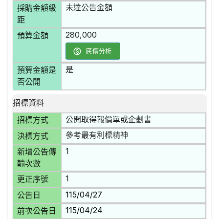
未達公告金額
採購金額級
距
280,000
預算金額
底價分析
是
預算金額是
否公開
招標資料
公開取得報價單或企劃書
招標方式
參考最有利標精神
決標方式
1
新增公告傳
輸次數
1
更正序號
115/04/27
公告日
115/04/24
前次公告日