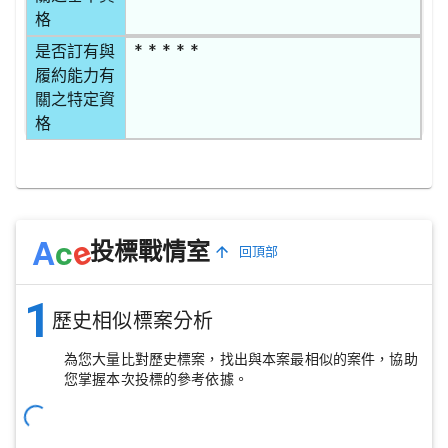
格
* * * * *
是否訂有與
履約能力有
關之特定資
格
e
A
c
投標戰情室
回頂部
1
歷史相似標案分析
為您大量比對歷史標案，找出與本案最相似的案件，協助
您掌握本次投標的參考依據。