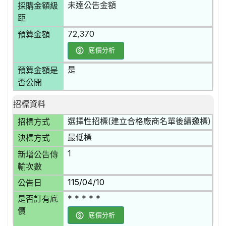
未達公告金額
採購金額級
距
72,370
預算金額
底價分析
是
預算金額是
否公開
招標資料
選擇性招標(建立合格廠商名單後續邀標)
招標方式
最低標
決標方式
1
新增公告傳
輸次數
115/04/10
公告日
* * * * *
是否訂有底
價
底價分析