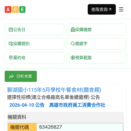
A
C
E
進階查詢
公告日
採購機關
採購類別
關鍵字
履約地
預算範圍
獅湖國小115年5月學校午餐食材(麵食類) 招標公告 | 案號：F11
採購類別：財物類 肉類,魚,果實,蔬菜,及油脂 | 招標方式：選擇
分析本案
獅湖國小115年5月學校午餐食材(麵食類)
選擇性招標(建立合格廠商名單後續邀標) 公告
2026-04-10
公告
高雄市政府員工消費合作社
招標公告詳細內容
機關資料
83426827
機關代碼