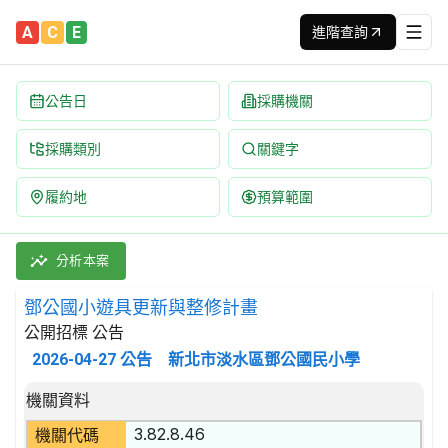
A
C
E
進階查詢
公告日
採購機關
採購類別
關鍵字
履約地
預算範圍
鄧公國小遊具更新與整修計畫 招標公告 | 案號：115007 | 公
採購類別：財物類 遊戲及玩具 | 招標方式：公開招標 | 決標方式
分析本案
鄧公國小遊具更新與整修計畫
公開招標 公告
2026-04-27
公告
新北市淡水區鄧公國民小學
招標公告詳細內容
機關資料
3.82.8.46
機關代碼