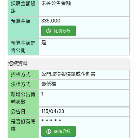
未達公告金額
採購金額級
距
335,000
預算金額
底價分析
是
預算金額是
否公開
招標資料
公開取得報價單或企劃書
招標方式
最低標
決標方式
1
新增公告傳
輸次數
115/04/23
公告日
* * * * *
是否訂有底
價
底價分析