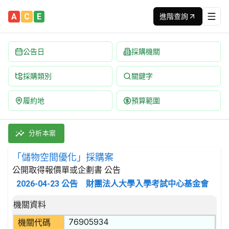
A
C
E
進階查詢
公告日
採購機關
採購類別
關鍵字
履約地
預算範圍
「儲物空間優化」採購案 招標公告 | 案號：11504004 | 
採購類別：財物類 傢具 | 招標方式：公開取得報價單或企劃書 | 
分析本案
「儲物空間優化」採購案
公開取得報價單或企劃書 公告
2026-04-23
公告
財團法人大學入學考試中心基金會
招標公告詳細內容
機關資料
76905934
機關代碼