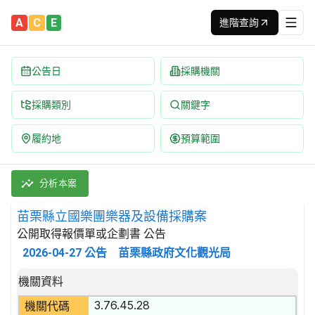
A
C
E
進階查詢
公告日
採購機關
採購類別
關鍵字
履約地
預算範圍
苗栗縣立國樂團樂器及設備採購案 招標公告 | 案號：11504-2
採購類別：財物類 樂器 | 招標方式：公開取得報價單或企劃書 | 
分析本案
苗栗縣立國樂團樂器及設備採購案
公開取得報價單或企劃書 公告
2026-04-27
公告
苗栗縣政府文化觀光局
招標公告詳細內容
機關資料
3.76.45.28
機關代碼