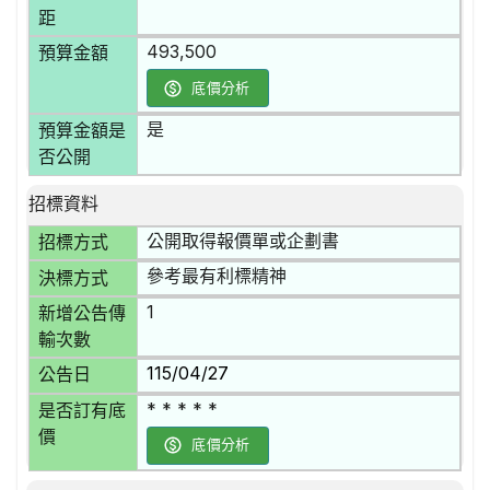
距
493,500
預算金額
底價分析
是
預算金額是
否公開
招標資料
公開取得報價單或企劃書
招標方式
參考最有利標精神
決標方式
1
新增公告傳
輸次數
115/04/27
公告日
* * * * *
是否訂有底
價
底價分析