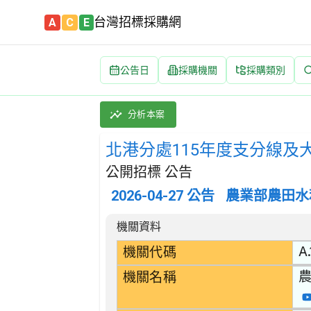
台灣招標採購網
A
C
E
公告日
採購機關
採購類別
北港分處115年度支分線及大中排疏濬工作(中坑站
採購類別：勞務類 土木工程施工服務 | 招標方
分析本案
北港分處115年度支分線及
公開招標 公告
2026-04-27
公告
農業部農田水
招標公告詳細內容
機關資料
A.
機關代碼
機關名稱