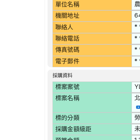
單位名稱
6
機關地址
* 
聯絡人
* 
聯絡電話
* 
傳真號碼
* 
電子郵件
採購資料
Y
標案案號
北
標案名稱
勞
標的分類
採購金額級距