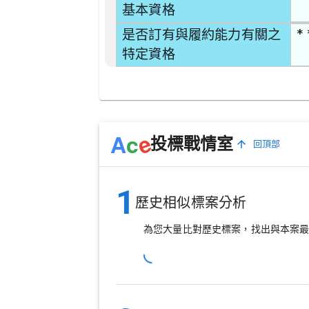
基本資格
* 
是否訂有與履約能力有關之
特定資格
e
A
c
投標戰情室
回頂部
1
歷史相似標案分析
為您大量比對歷史標案，找出與本案