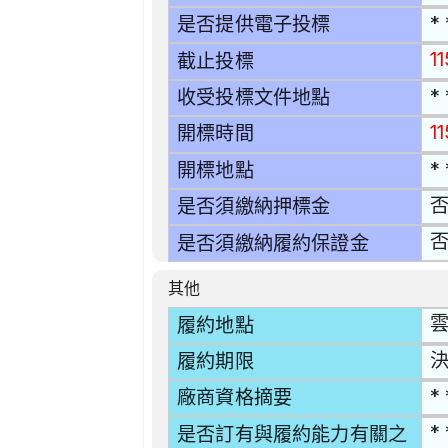
* 
是否提供電子投標
1
截止投標
* 
收受投標文件地點
1
開標時間
* 
開標地點
是否須繳納押標金
是否須繳納履約保證金
其他
雲
履約地點
決
履約期限
* 
廠商資格摘要
* 
是否訂有與履約能力有關之