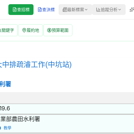
查招標
查決標
最新標案
追蹤分析
關鍵字
履約地
預算範圍
) 招標公告 | 案號：YL115YS68 | 公開招標 公告
式：公開招標 | 決標方式：最低標 | 資料來源：台灣政府電子採購網（
大中排疏濬工作(中坑站)
利署
19.6
農業部農田水利署
教學