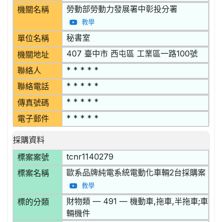
勞動部勞動力發展署中彰投分署
機關名稱
教學
秘書室
單位名稱
407 臺中市 西屯區 工業區一路100號
機關地址
* * * * *
聯絡人
* * * * *
聯絡電話
* * * * *
傳真號碼
* * * * *
電子郵件
採購資料
tcnr1140279
標案案號
歐系品牌純電系統電動化車輛2台採購案
標案名稱
教學
財物類 — 491 — 機動車,拖車,半拖車;車
標的分類
輛機件