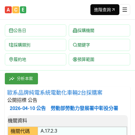
A
C
E
進階查詢
公告日
採購機關
採購類別
關鍵字
履約地
預算範圍
歐系品牌純電系統電動化車輛2台採購案 招標公告 | 案號：tcnr1
採購類別：財物類 機動車,拖車,半拖車;車輛機件 | 招標方式：公開
分析本案
歐系品牌純電系統電動化車輛2台採購案
公開招標 公告
2026-04-10
公告
勞動部勞動力發展署中彰投分署
招標公告詳細內容
機關資料
A.17.2.3
機關代碼