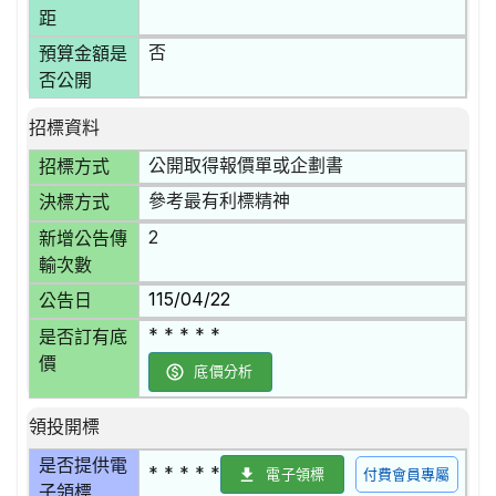
距
否
預算金額是
否公開
招標資料
公開取得報價單或企劃書
招標方式
參考最有利標精神
決標方式
2
新增公告傳
輸次數
115/04/22
公告日
* * * * *
是否訂有底
價
底價分析
領投開標
是否提供電
* * * * *
電子領標
付費會員專屬
子領標