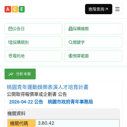
A
C
E
進階查詢
公告日
採購機關
採購類別
關鍵字
履約地
預算範圍
桃園青年運動娛樂表演人才培育計畫 招標公告 | 案號：TYY-11
採購類別：勞務類 政府行政服務 | 招標方式：公開取得報價單或企劃
分析本案
桃園青年運動娛樂表演人才培育計畫
公開取得報價單或企劃書 公告
2026-04-22
公告
桃園市政府青年事務局
招標公告詳細內容
機關資料
3.80.42
機關代碼