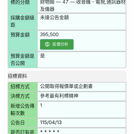
財物類 — 47 — 收音機、電視,通訊器材
標的分類
及儀器
未達公告金額
採購金額級
距
395,500
預算金額
底價分析
是
預算金額是
否公開
招標資料
公開取得報價單或企劃書
招標方式
參考最有利標精神
決標方式
1
新增公告傳
輸次數
115/04/13
公告日
* * * * *
是否訂有底