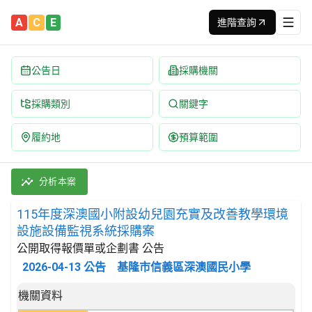
A
C
E
進階查詢
公告日
採購機關
採購類別
關鍵字
履約地
預算範圍
115年度深澳國小附設幼兒園充實及改善教學環境設施設備監視系統採
採購類別：財物類 收音機、電視,通訊器材及儀器 | 招標方式：公
分析本案
115年度深澳國小附設幼兒園充實及改善教學環境
設施設備監視系統採購案
公開取得報價單或企劃書 公告
2026-04-13
公告
基隆市信義區深澳國民小學
招標公告詳細內容
機關資料