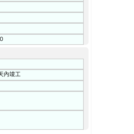
0
天內竣工