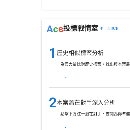
e
A
c
投標戰情室
回頂部
1
歷史相似標案分析
為您大量比對歷史標案，找出與本案
2
本案潛在對手深入分析
點擊下方任一潛在對手，查閱為你準