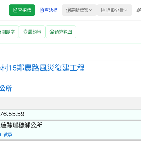
查招標
查決標
最新標案
追蹤分析
關鍵字
履約地
預算範圍
路風災復建工程 招標公告 | 案號：1150110 | 公開招標 公告
公開招標 | 決標方式：最低標 | 資料來源：台灣政府電子採購網（公共工
瑞穗舞鶴村15鄰農路風災復建工程
公所
.76.55.59
花蓮縣瑞穗鄉公所
教學