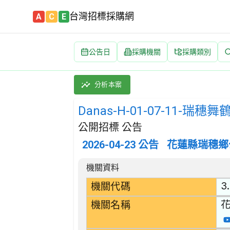
台灣招標採購網
A
C
E
公告日
採購機關
採購類別
Danas-H-01-07-11-瑞穗舞鶴村15鄰農
採購類別：工程類 其他土木工程 | 招標方式：
分析本案
Danas-H-01-07-11-
公開招標 公告
2026-04-23
公告
花蓮縣瑞穗鄉
招標公告詳細內容
機關資料
3
機關代碼
機關名稱