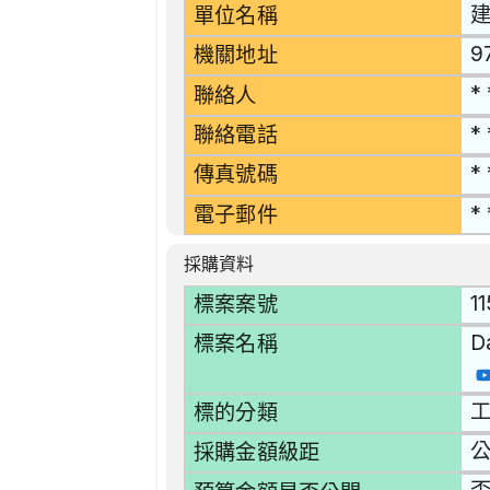
單位名稱
9
機關地址
* 
聯絡人
* 
聯絡電話
* 
傳真號碼
* 
電子郵件
採購資料
11
標案案號
D
標案名稱
工
標的分類
採購金額級距