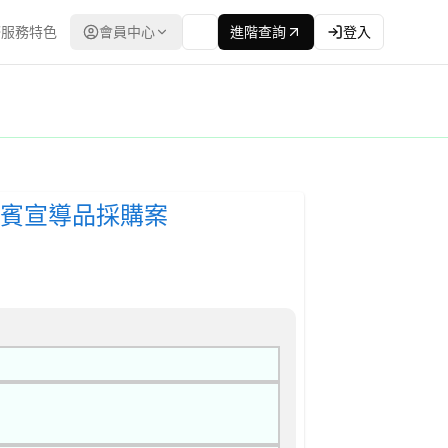
服務特色
會員中心
進階查詢
登入
24 | 公開取得報價單或企劃書 更正公告
電子採購網（公共工程委員會） | 更新時間：2026-04-14T0
賓宣導品採購案