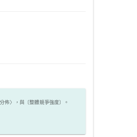
分佈〉，與〔整體競爭強度〕。