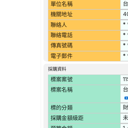
單位名稱
4
機關地址
* 
聯絡人
* 
聯絡電話
* 
傳真號碼
* 
電子郵件
採購資料
1
標案案號
標案名稱
財
標的分類
採購金額級距