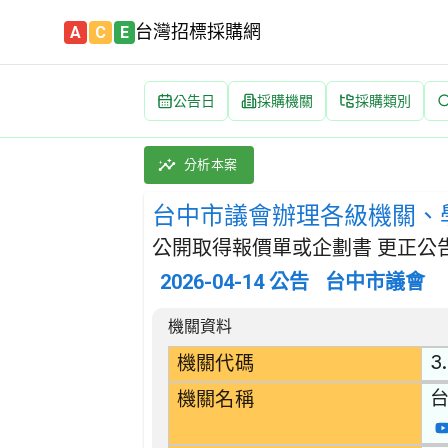
台灣招標採購網
A
C
E
公告日
採購機關
採購類別
台中市議會辦理各級機關、學校及民間團體蒞會
採購類別：財物類 玻璃及玻璃產品 | 招標方式
分析本案
台中市議會辦理各級機關、
公開取得報價單或企劃書 更正公
2026-04-14
公告
台中市議會
招標公告詳細內容
機關資料
3
機關代碼
機關名稱