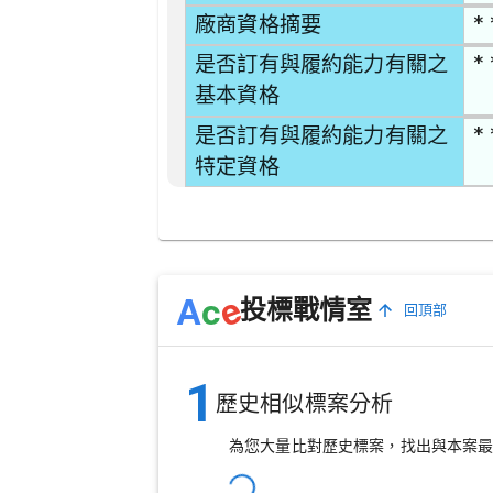
* 
廠商資格摘要
* 
是否訂有與履約能力有關之
基本資格
* 
是否訂有與履約能力有關之
特定資格
e
A
c
投標戰情室
回頂部
1
歷史相似標案分析
為您大量比對歷史標案，找出與本案