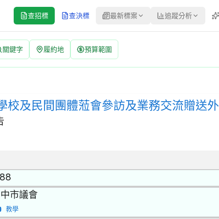
查招標
查決標
最新標案
追蹤分析
關鍵字
履約地
預算範圍
參訪及業務交流贈送外賓宣導品採購案 招標公告 | 案號：115-
：公開取得報價單或企劃書 | 決標方式：最低標 | 資料來源：台灣政府
學校及民間團體蒞會參訪及業務交流贈送外
告
.88
台中市議會
教學