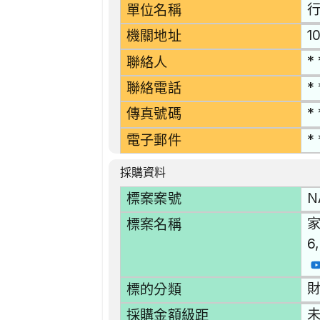
行
單位名稱
1
機關地址
* 
聯絡人
* 
聯絡電話
* 
傳真號碼
* 
電子郵件
採購資料
N
標案案號
家
標案名稱
6
財
標的分類
採購金額級距