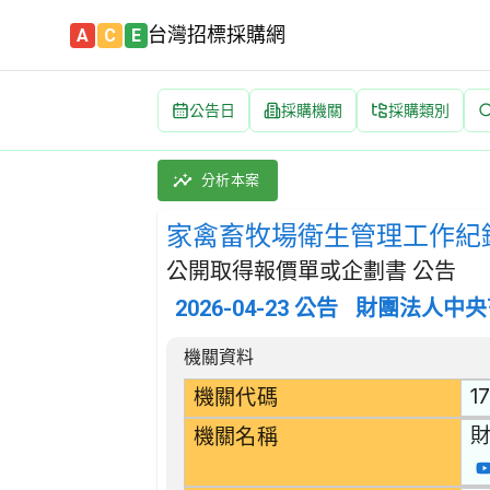
台灣招標採購網
A
C
E
公告日
採購機關
採購類別
家禽畜牧場衛生管理工作紀錄簿1,900本暨動物
採購類別：財物類 紙漿,紙及紙產品;印刷品及相
分析本案
家禽畜牧場衛生管理工作紀錄
公開取得報價單或企劃書 公告
2026-04-23
公告
財團法人中央
招標公告詳細內容
機關資料
1
機關代碼
機關名稱