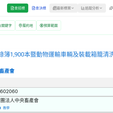
查招標
查決標
最新標案
追蹤分析
關鍵字
履約地
預算範圍
運輸車輛及裝載箱籠清洗消毒紀錄表6,650本 招標公告 | 案號：N
關的商品 | 招標方式：公開取得報價單或企劃書 | 決標方式：最低標
簿1,900本暨動物運輸車輛及裝載箱籠清洗消
畜產會
7602060
財團法人中央畜產會
教學