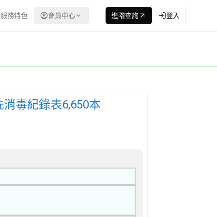
服務特色
會員中心
進階查詢
登入
AIF115040297 | 公開取得報價單或企劃書 公告
 | 資料來源：台灣政府電子採購網（公共工程委員會） | 更新時間：
毒紀錄表6,650本