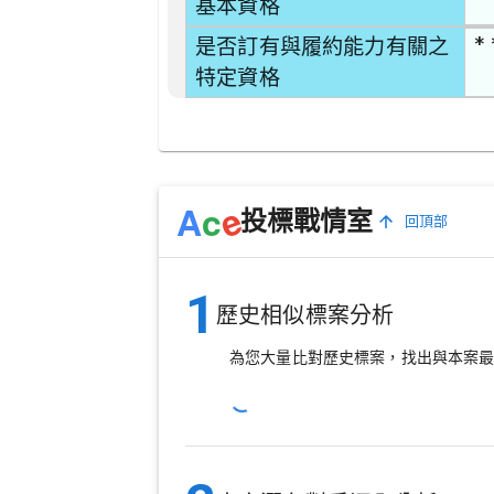
基本資格
* 
是否訂有與履約能力有關之
特定資格
e
A
c
投標戰情室
回頂部
1
歷史相似標案分析
為您大量比對歷史標案，找出與本案