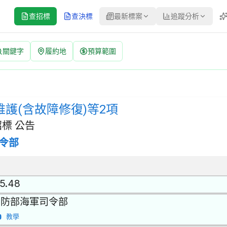
查招標
查決標
最新標案
追蹤分析
關鍵字
履約地
預算範圍
)等2項 招標公告 | 案號：PK15204P046 | 經公開評選或
維修之服務 | 招標方式：經公開評選或公開徵求之限制性招標 | 決標
維護(含故障修復)等2項
標 公告
令部
.5.48
國防部海軍司令部
教學