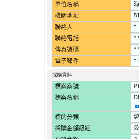
海
單位名稱
8
機關地址
* 
聯絡人
* 
聯絡電話
* 
傳真號碼
* 
電子郵件
採購資料
P
標案案號
D
標案名稱
勞
標的分類
採購金額級距