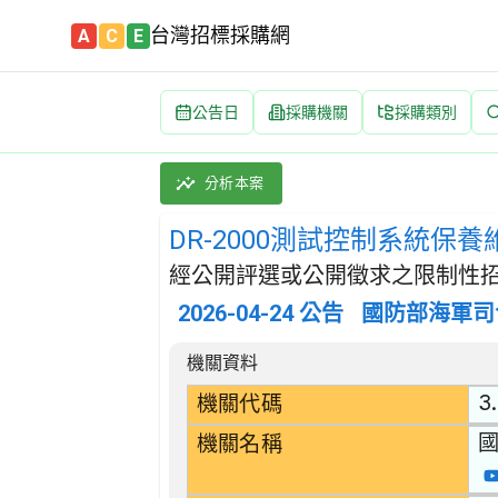
台灣招標採購網
A
C
E
公告日
採購機關
採購類別
DR-2000測試控制系統保養維護(含故障修復
採購類別：勞務類 附帶於金屬產品、機械及設備
分析本案
DR-2000測試控制系統保養
經公開評選或公開徵求之限制性招
2026-04-24
公告
國防部海軍司
招標公告詳細內容
機關資料
3
機關代碼
機關名稱