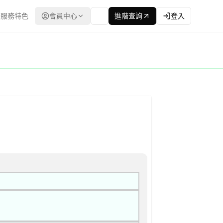
服務特色
會員中心
進階查詢
登入
公開徵求之限制性招標 公告
方式：最低標 | 資料來源：台灣政府電子採購網（公共工程委員會） 