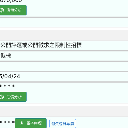
,870,000
底價分析
是
經公開評選或公開徵求之限制性招標
最低標
15/04/24
* * * *
底價分析
* * * *
電子領標
付費會員專屬