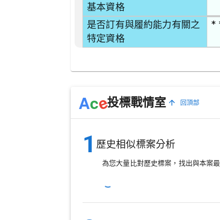
基本資格
* 
是否訂有與履約能力有關之
特定資格
e
A
c
投標戰情室
回頂部
1
歷史相似標案分析
為您大量比對歷史標案，找出與本案