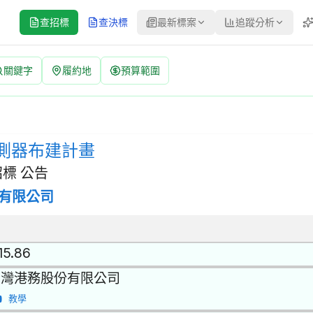
查招標
查決標
最新標案
追蹤分析
關鍵字
履約地
預算範圍
告 | 案號：A0S260351 | 經公開評選或公開徵求之限制性
其他環保服務 | 招標方式：經公開評選或公開徵求之限制性招標 | 
測器布建計畫
標 公告
有限公司
15.86
台灣港務股份有限公司
教學