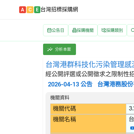
台灣招標採購網
A
C
E
公告日
採購機關
採購類別
台灣港群科技化污染管理感測器布建計畫 招標公
採購類別：勞務類 污水及垃圾處理、公共衛生及
分析本案
台灣港群科技化污染管理感
經公開評選或公開徵求之限制性招
2026-04-13
公告
台灣港務股份
招標公告詳細內容
機關資料
3.
機關代碼
機關名稱