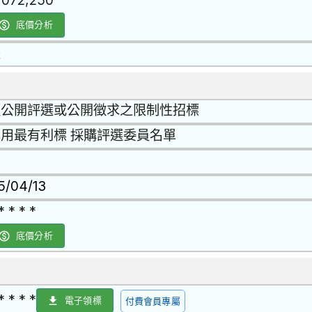
1,072,250
底價分析
是
經公開評選或公開徵求之限制性招標
用最有利標 採購評選委員名單
15/04/13
* * * *
底價分析
* * * *
電子領標
付費會員專屬