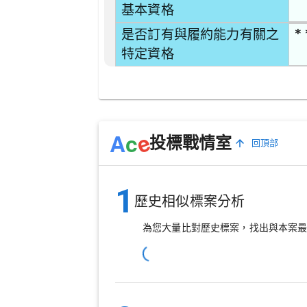
基本資格
* 
是否訂有與履約能力有關之
特定資格
e
A
c
投標戰情室
回頂部
1
歷史相似標案分析
為您大量比對歷史標案，找出與本案