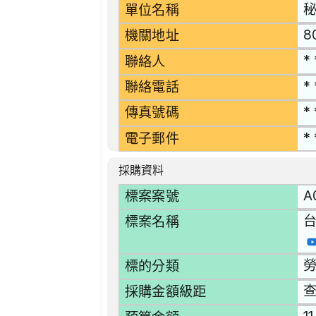
單位名稱
8
機關地址
* 
聯絡人
* 
聯絡電話
* 
傳真號碼
* 
電子郵件
採購資料
A
標案案號
標案名稱
勞
標的分類
採購金額級距