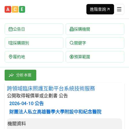
A
C
E
進階查詢
公告日
採購機關
採購類別
關鍵字
履約地
預算範圍
跨領域臨床照護互動平台系統技術服務 招標公告 | 案號：KMUH
採購類別：勞務類 資料處理服務 | 招標方式：公開取得報價單或企劃
分析本案
跨領域臨床照護互動平台系統技術服務
公開取得報價單或企劃書 公告
2026-04-10
公告
財團法人私立高雄醫學大學附設中和紀念醫院
招標公告詳細內容
機關資料