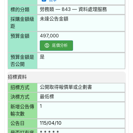
勞務類 — 843 — 資料處理服務
標的分類
未達公告金額
採購金額級
距
497,000
預算金額
底價分析
是
預算金額是
否公開
招標資料
公開取得報價單或企劃書
招標方式
最低標
決標方式
1
新增公告傳
輸次數
115/04/10
公告日
* * * * *
是否訂有底