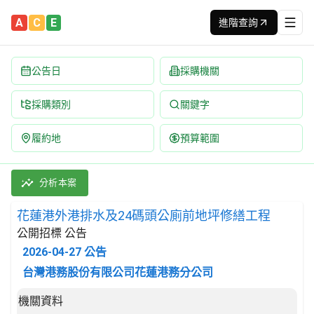
A
C
E
進階查詢
公告日
採購機關
採購類別
關鍵字
履約地
預算範圍
花蓮港外港排水及24碼頭公廁前地坪修繕工程 招標公告 | 案號：A
採購類別：工程類 混凝土工程 | 招標方式：公開招標 | 決標方式：
分析本案
花蓮港外港排水及24碼頭公廁前地坪修繕工程
公開招標 公告
2026-04-27
公告
台灣港務股份有限公司花蓮港務分公司
招標公告詳細內容
機關資料