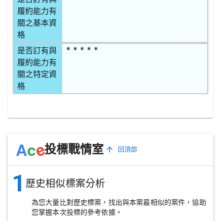
履約能力有
關之基本資
格
* * * * *
是否訂有與
履約能力有
關之特定資
格
e
A
c
投標戰情室
回頂部
1
歷史相似標案分析
為您大量比對歷史標案，找出與本案最相似的案件，協助
您掌握本次投標的參考依據。