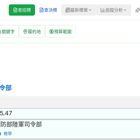
查招標
查決標
最新標案
追蹤分析
關鍵字
履約地
預算範圍
FE15015P014 | 公開取得報價單或企劃書 公告
其他環保服務 | 招標方式：公開取得報價單或企劃書 | 決標方式：最
令部
.5.47
國防部陸軍司令部
教學