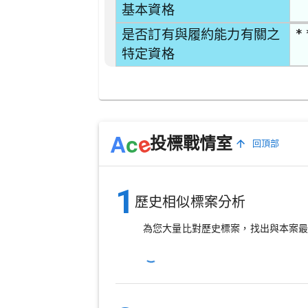
基本資格
* 
是否訂有與履約能力有關之
特定資格
e
A
c
投標戰情室
回頂部
1
歷史相似標案分析
為您大量比對歷史標案，找出與本案