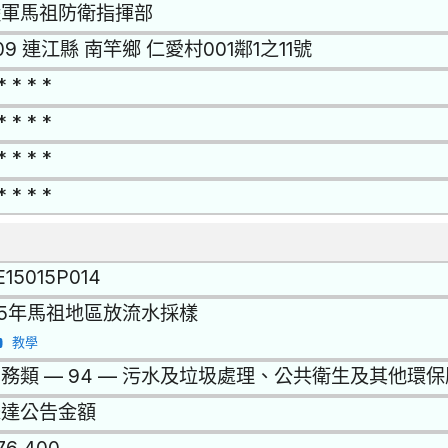
陸軍馬祖防衛指揮部
09 連江縣 南竿鄉 仁愛村001鄰1之11號
* * * *
* * * *
* * * *
* * * *
E15015P014
15年馬祖地區放流水採樣
教學
務類 — 94 — 污水及垃圾處理、公共衛生及其他環
未達公告金額