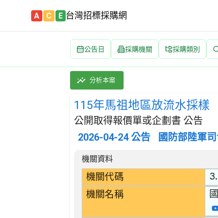
台灣招標採購網
A
C
E
公告日
採購機關
採購類別
115年馬祖地區放流水採樣 招標公告 | 案號：
採購類別：勞務類 污水及垃圾處理、公共衛生及
分析本案
115年馬祖地區放流水採樣
公開取得報價單或企劃書 公告
2026-04-24
公告
國防部陸軍司
招標公告詳細內容
機關資料
3
機關代碼
機關名稱