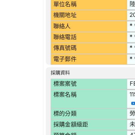
單位名稱
2
機關地址
* 
聯絡人
* 
聯絡電話
* 
傳真號碼
* 
電子郵件
採購資料
F
標案案號
1
標案名稱
勞
標的分類
採購金額級距