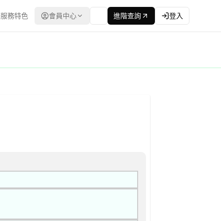
服務特色
會員中心
進階查詢
登入
低標 | 資料來源：台灣政府電子採購網（公共工程委員會） | 更新時