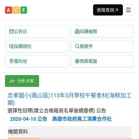
A
C
E
進階查詢
公告日
採購機關
採購類別
關鍵字
履約地
預算範圍
忠孝國小(鳳山區)115年5月學校午餐食材(海鮮加工類) 招標公告 |
採購類別：財物類 肉類,魚,果實,蔬菜,及油脂 | 招標方式：選擇
分析本案
忠孝國小(鳳山區)115年5月學校午餐食材(海鮮加工
類)
選擇性招標(建立合格廠商名單後續邀標) 公告
2026-04-10
公告
高雄市政府員工消費合作社
招標公告詳細內容
機關資料