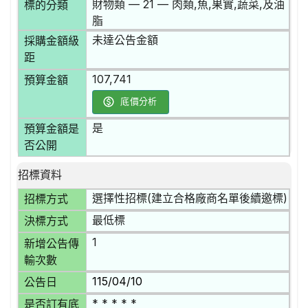
財物類 — 21 — 肉類,魚,果實,蔬菜,及油
標的分類
脂
未達公告金額
採購金額級
距
107,741
預算金額
底價分析
是
預算金額是
否公開
招標資料
選擇性招標(建立合格廠商名單後續邀標)
招標方式
最低標
決標方式
1
新增公告傳
輸次數
115/04/10
公告日
* * * * *
是否訂有底