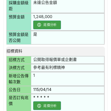
未達公告金額
採購金額級
距
1,248,000
預算金額
底價分析
是
預算金額是
否公開
招標資料
公開取得報價單或企劃書
招標方式
參考最有利標精神
決標方式
1
新增公告傳
輸次數
115/04/14
公告日
* * * * *
是否訂有底
價
底價分析