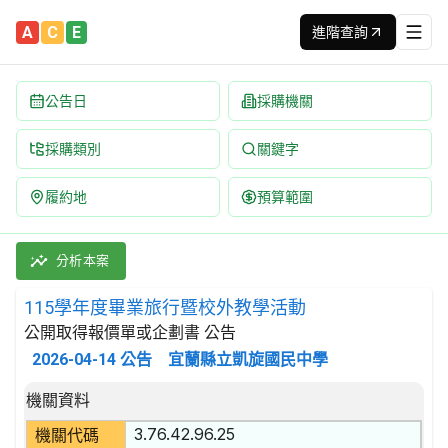
A
C
E
進階查詢
公告日
採購機關
採購類別
關鍵字
履約地
預算範圍
115學年度畢業旅行暨校外教學活動 招標公告 | 案號：11504
採購類別：勞務類 支援及輔助運輸服務 | 招標方式：公開取得報價
分析本案
115學年度畢業旅行暨校外教學活動
公開取得報價單或企劃書 公告
2026-04-14
公告
宜蘭縣立凱旋國民中學
招標公告詳細內容
機關資料
3.76.42.96.25
機關代碼