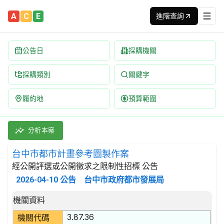
A
C
E
進階查詢
公告日
採購機關
採購類別
關鍵字
履約地
預算範圍
台中市都市計畫參考圖製作案 招標公告 | 案號：11504081
採購類別：勞務類 都市計劃及景觀建築服務 | 招標方式：經公開評
分析本案
台中市都市計畫參考圖製作案
經公開評選或公開徵求之限制性招標 公告
2026-04-10
公告
台中市政府都市發展局
招標公告詳細內容
機關資料
3.87.36
機關代碼