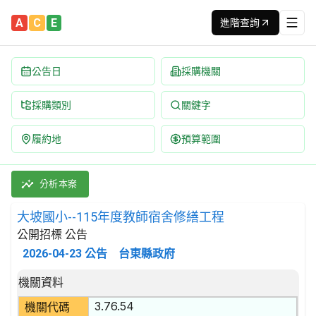
A
C
E
進階查詢
公告日
採購機關
採購類別
關鍵字
履約地
預算範圍
大坡國小--115年度教師宿舍修繕工程 招標公告 | 案號：115301
採購類別：工程類 其他裝修工程 | 招標方式：公開招標 | 決標方式
分析本案
大坡國小--115年度教師宿舍修繕工程
公開招標 公告
2026-04-23
公告
台東縣政府
招標公告詳細內容
機關資料
3.76.54
機關代碼