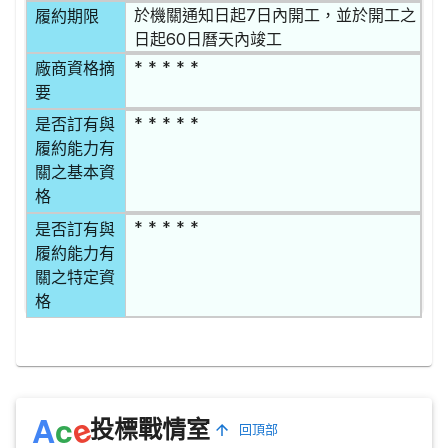
於機關通知日起7日內開工，並於開工之
履約期限
日起60日曆天內竣工
* * * * *
廠商資格摘
要
* * * * *
是否訂有與
履約能力有
關之基本資
格
* * * * *
是否訂有與
履約能力有
關之特定資
格
e
A
c
投標戰情室
回頂部