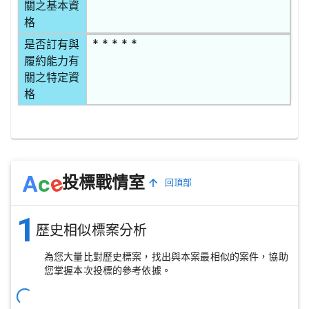
關之基本資
格
* * * * *
是否訂有與
履約能力有
關之特定資
格
e
A
c
投標戰情室
回頂部
1
歷史相似標案分析
為您大量比對歷史標案，找出與本案最相似的案件，協助
您掌握本次投標的參考依據。