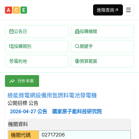
A
C
E
進階查詢
公告日
採購機關
採購類別
關鍵字
履約地
預算範圍
綠能微電網設備用氫燃料電池發電機 招標公告 | 案號：NS1150
採購類別：財物類 電動機,發電機,變壓器及其附件 | 招標方式：公
分析本案
綠能微電網設備用氫燃料電池發電機
公開招標 公告
2026-04-27
公告
國家原子能科技研究院
招標公告詳細內容
機關資料
02717206
機關代碼