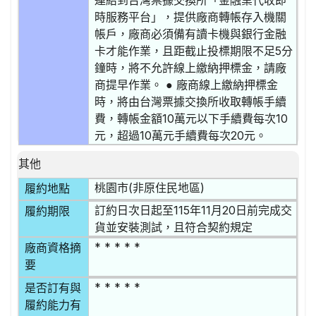
連結到台灣票據交換所「金融業代收即
時服務平台」，提供廠商轉帳存入機關
帳戶，廠商必須備有讀卡機與銀行金融
卡才能作業，且距截止投標期限不足5分
鐘時，將不允許線上繳納押標金，請廠
商提早作業。 ● 廠商線上繳納押標金
時，將由台灣票據交換所收取轉帳手續
費，轉帳金額10萬元以下手續費每次10
元，超過10萬元手續費每次20元。
其他
桃園市(非原住民地區)
履約地點
訂約日次日起至115年11月20日前完成交
履約期限
貨並安裝測試，且符合契約規定
* * * * *
廠商資格摘
要
* * * * *
是否訂有與
履約能力有