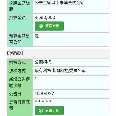
公告金額以上未達查核金額
採購金額級
距
4,580,000
預算金額
底價分析
是
預算金額是
否公開
招標資料
公開招標
招標方式
最有利標 採購評選委員名單
決標方式
1
新增公告傳
輸次數
115/04/27
公告日
* * * * *
是否訂有底
價
底價分析