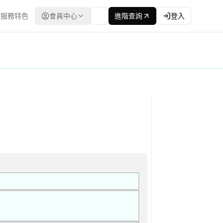
服務特色
會員中心
進階查詢
登入
單或企劃書 公告
子採購網（公共工程委員會） | 更新時間：2026-04-24T00