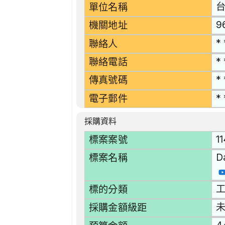
單位名稱
9
機關地址
* 
聯絡人
* 
聯絡電話
* 
傳真號碼
* 
電子郵件
採購資料
1
標案案號
D
標案名稱
工
標的分類
採購金額級距