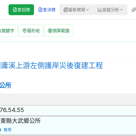
查招標
查決標
最新標案
追蹤分析
關鍵字
履約地
預算範圍
游左側護岸災後復建工程 招標公告 | 案號：114035 | 公開取得報價
公開取得報價單或企劃書 | 決標方式：最低標 | 資料來源：台灣政府電
-大武鄉朝庸溪上游左側護岸災後復建工程
公所
.76.54.55
台東縣大武鄉公所
教學