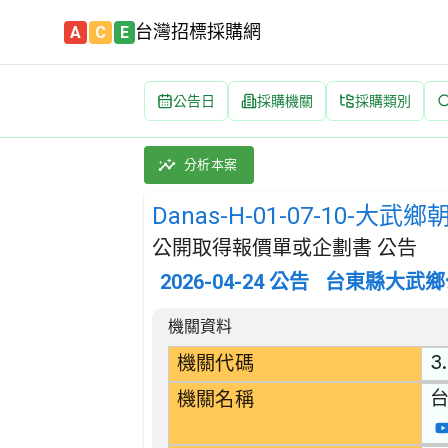
台灣招標採購網
A
C
E
公告日
採購機關
採購類別
Danas-H-01-07-10-大武鄉朝庸溪上
採購類別：工程類 其他土木工程 | 招標方式：
分析本案
Danas-H-01-07-10
公開取得報價單或企劃書 公告
2026-04-24
公告
台東縣大武鄉
招標公告詳細內容
機關資料
3
機關代碼
機關名稱