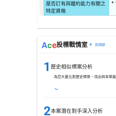
* 
是否訂有與履約能力有關之
特定資格
e
A
c
投標戰情室
回頂部
1
歷史相似標案分析
為您大量比對歷史標案，找出與本案
2
本案潛在對手深入分析