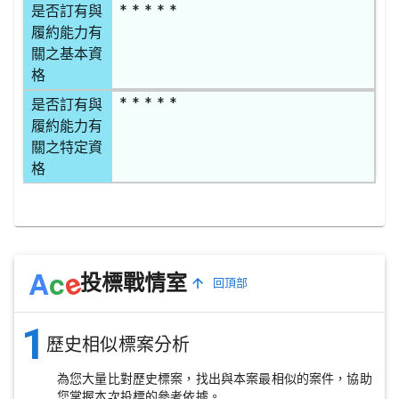
* * * * *
是否訂有與
履約能力有
關之基本資
格
* * * * *
是否訂有與
履約能力有
關之特定資
格
e
A
c
投標戰情室
回頂部
1
歷史相似標案分析
為您大量比對歷史標案，找出與本案最相似的案件，協助
您掌握本次投標的參考依據。