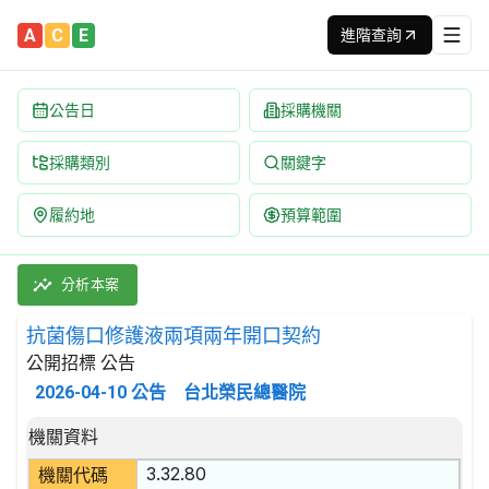
A
C
E
進階查詢
公告日
採購機關
採購類別
關鍵字
履約地
預算範圍
抗菌傷口修護液兩項兩年開口契約 招標公告 | 案號：1150172
採購類別：財物類 醫藥產品 | 招標方式：公開招標 | 決標方式：最
分析本案
抗菌傷口修護液兩項兩年開口契約
公開招標 公告
2026-04-10
公告
台北榮民總醫院
招標公告詳細內容
機關資料
3.32.80
機關代碼