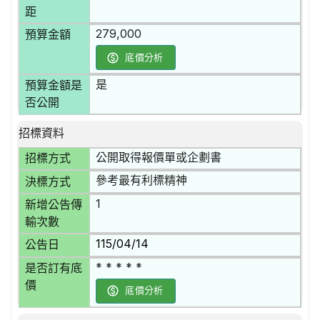
距
279,000
預算金額
底價分析
是
預算金額是
否公開
招標資料
公開取得報價單或企劃書
招標方式
參考最有利標精神
決標方式
1
新增公告傳
輸次數
115/04/14
公告日
* * * * *
是否訂有底
價
底價分析