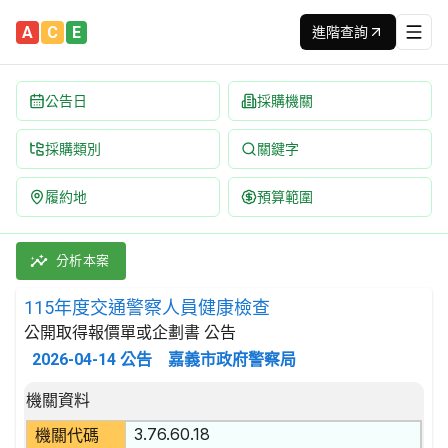
A
C
E
進階查詢
公告日
採購機關
採購類別
關鍵字
履約地
預算範圍
115年度交通警察人員健康檢查 招標公告 | 案號：1155013 
採購類別：勞務類 人類衛生服務 | 招標方式：公開取得報價單或企劃
分析本案
115年度交通警察人員健康檢查
公開取得報價單或企劃書 公告
2026-04-14
公告
嘉義市政府警察局
招標公告詳細內容
機關資料
3.76.60.18
機關代碼