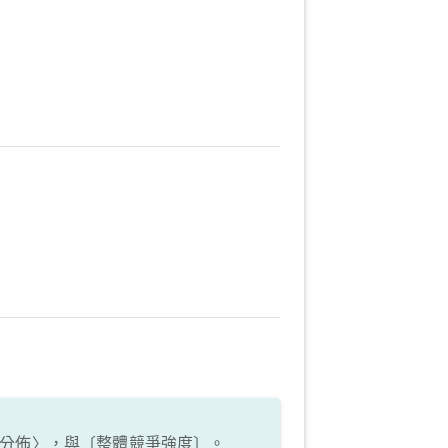
分佈〉，與〔整體競爭強度〕。