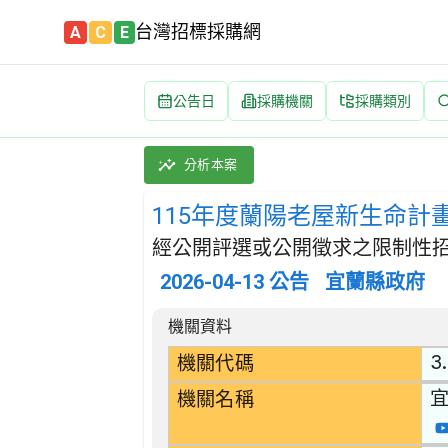
台灣招標採購網
A
C
E
公告日
採購機關
採購類別
115年度蘭陽老屋新生命計畫 招標公告 | 案
採購類別：勞務類 都市計劃及景觀建築服務 |
分析本案
115年度蘭陽老屋新生命計
經公開評選或公開徵求之限制性招
2026-04-13
公告
宜蘭縣政府
招標公告詳細內容
機關資料
3
機關代碼
機關名稱