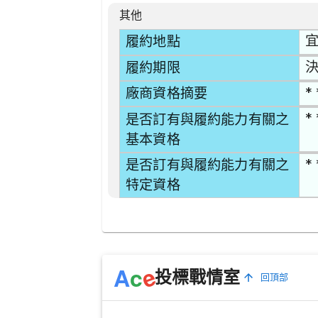
其他
宜
履約地點
決
履約期限
* 
廠商資格摘要
* 
是否訂有與履約能力有關之
基本資格
* 
是否訂有與履約能力有關之
特定資格
e
A
c
投標戰情室
回頂部