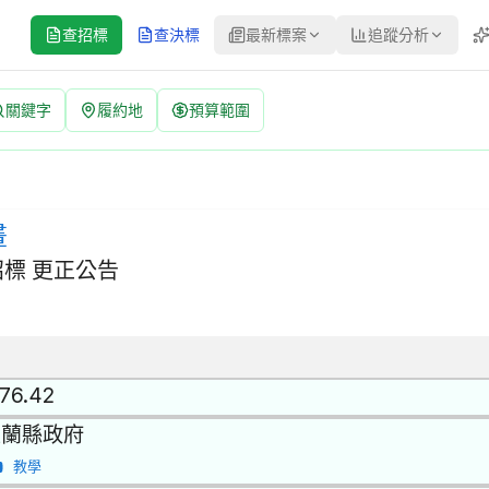
查招標
查決標
最新標案
追蹤分析
關鍵字
履約地
預算範圍
號：CNSL115016 | 經公開評選或公開徵求之限制性招標 更正公
 招標方式：經公開評選或公開徵求之限制性招標 | 決標方式：準用最有
畫
標 更正公告
.76.42
宜蘭縣政府
教學