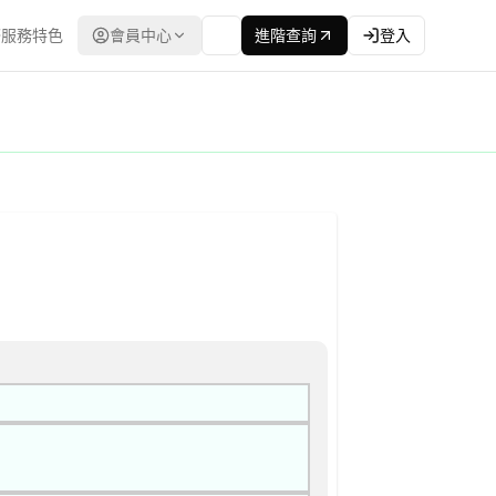
服務特色
會員中心
進階查詢
登入
告
利標 採購評選委員名單 | 資料來源：台灣政府電子採購網（公共工程