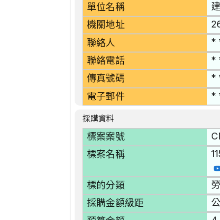
單位名稱
2
機關地址
* 
聯絡人
* 
聯絡電話
* 
傳真號碼
* 
電子郵件
採購資料
C
標案案號
1
標案名稱
勞
標的分類
採購金額級距