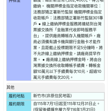
額度：總計新台幣1,282,400元，得分項
押標金
繳納。 機關押標金指定收款機關單位：
法務部矯正署新竹監獄 機關押標金指定
收款帳戶：法務部矯正署新竹監獄301專
戶 ● 線上繳納押標金服務將連結到台灣
票據交換所「金融業代收即時服務平
台」，提供廠商轉帳存入機關帳戶，廠
商必須備有讀卡機與銀行金融卡才能作
業，且距截止投標期限不足5分鐘時，將
不允許線上繳納押標金，請廠商提早作
業。 ● 廠商線上繳納押標金時，將由台
灣票據交換所收取轉帳手續費，轉帳金
額10萬元以下手續費每次10元，超過10
萬元手續費每次20元。
其他
新竹市(非原住民地區)
履約地點
自115年7月1日起至115年12月31日止。
履約期限
(保留後續擴充權力至116年1月31日)