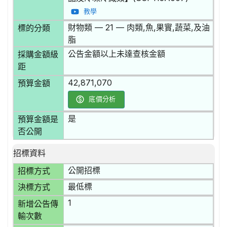
教學
財物類 — 21 — 肉類,魚,果實,蔬菜,及油
標的分類
脂
公告金額以上未達查核金額
採購金額級
距
42,871,070
預算金額
底價分析
是
預算金額是
否公開
招標資料
公開招標
招標方式
最低標
決標方式
1
新增公告傳
輸次數