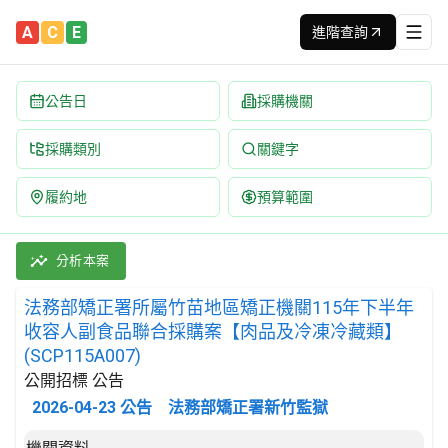
A
C
E
進階查詢
公告日
採購機關
採購類別
關鍵字
履約地
預算範圍
法務部矯正署所屬竹苗地區矯正機關115年下半年收容人副食品聯合採購
採購類別：財物類 肉類,魚,果實,蔬菜,及油脂 | 招標方式：公開招
分析本案
法務部矯正署所屬竹苗地區矯正機關115年下半年
收容人副食品聯合採購案【肉品及冷凍冷藏類】
(SCP115A007)
公開招標 公告
2026-04-23
公告
法務部矯正署新竹監獄
招標公告詳細內容