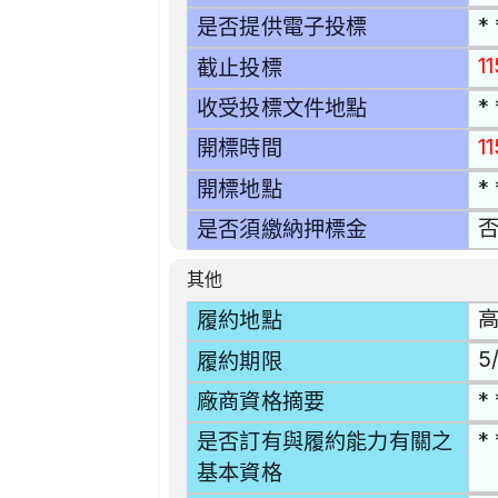
* 
是否提供電子投標
11
截止投標
* 
收受投標文件地點
1
開標時間
* 
開標地點
是否須繳納押標金
其他
高
履約地點
5/
履約期限
* 
廠商資格摘要
* 
是否訂有與履約能力有關之
基本資格