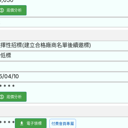
9,630
底價分析
是
擇性招標(建立合格廠商名單後續邀標)
最低標
15/04/10
* * * *
底價分析
* * * *
電子領標
付費會員專屬