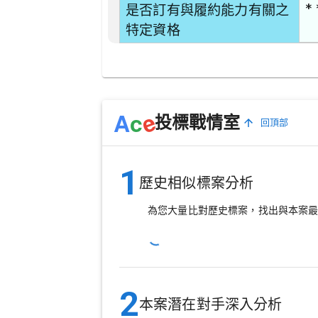
* 
是否訂有與履約能力有關之
特定資格
e
A
c
投標戰情室
回頂部
1
歷史相似標案分析
為您大量比對歷史標案，找出與本案
2
本案潛在對手深入分析