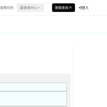
服務特色
會員中心
進階查詢
登入
合格廠商名單後續邀標) 公告
最低標 | 資料來源：台灣政府電子採購網（公共工程委員會） | 更新時