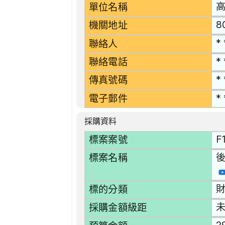
單位名稱
8
機關地址
* 
聯絡人
* 
聯絡電話
* 
傳真號碼
* 
電子郵件
採購資料
F
標案案號
後
標案名稱
財
標的分類
採購金額級距