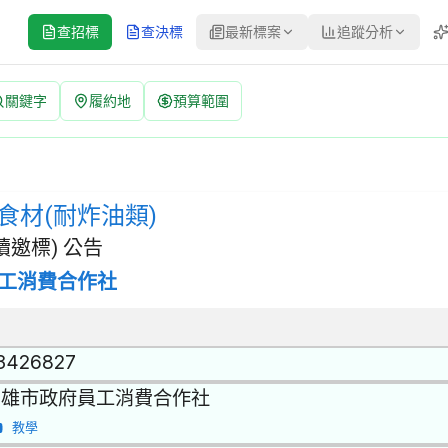
查招標
查決標
最新標案
追蹤分析
關鍵字
履約地
預算範圍
公告 | 案號：F1140501228322-11 | 選擇性招標(建立
 | 招標方式：選擇性招標(建立合格廠商名單後續邀標) | 決標方式：
食材(耐炸油類)
邀標) 公告
工消費合作社
3426827
高雄市政府員工消費合作社
教學