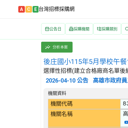
台灣招標採購網
A
C
E
公告日
採購機關
採購類別
後庄國小115年5月學校午餐食材(耐炸油類) 招標
採購類別：財物類 肉類,魚,果實,蔬菜,及油脂
分析本案
後庄國小115年5月學校午餐
選擇性招標(建立合格廠商名單後續
2026-04-10
公告
高雄市政府員
招標公告詳細內容
機關資料
8
機關代碼
機關名稱