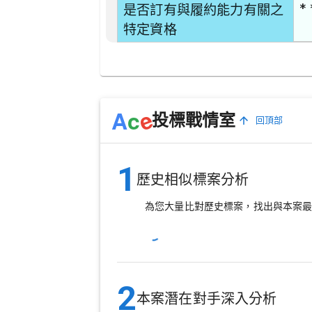
* 
是否訂有與履約能力有關之
特定資格
e
A
c
投標戰情室
回頂部
1
歷史相似標案分析
為您大量比對歷史標案，找出與本案
2
本案潛在對手深入分析