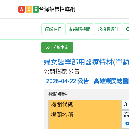
台灣招標採購網
A
C
E
公告日
採購機關
採購類別
婦女醫學部用醫療特材(單動剪刀)計1項(開口契約
採購類別：財物類 醫藥產品 | 招標方式：公開招
分析本案
婦女醫學部用醫療特材(單動剪
公開招標 公告
2026-04-22
公告
高雄榮民總醫
招標公告詳細內容
機關資料
3
機關代碼
機關名稱