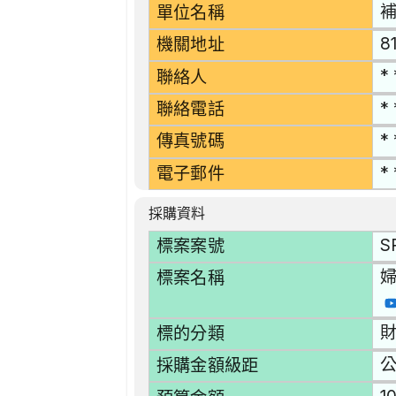
單位名稱
8
機關地址
* 
聯絡人
* 
聯絡電話
* 
傳真號碼
* 
電子郵件
採購資料
S
標案案號
婦
標案名稱
財
標的分類
採購金額級距