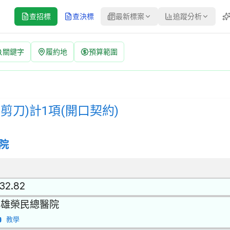
查招標
查決標
最新標案
追蹤分析
關鍵字
履約地
預算範圍
) 招標公告 | 案號：SP15149 | 公開招標 公告
標 | 決標方式：最低標 | 資料來源：台灣政府電子採購網（公共工程委
刀)計1項(開口契約)
院
.32.82
高雄榮民總醫院
教學