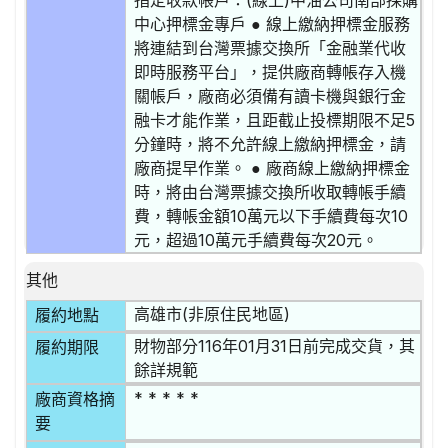
指定收款帳戶：(線上)中油公司南部採購
中心押標金專戶 ● 線上繳納押標金服務
將連結到台灣票據交換所「金融業代收
即時服務平台」，提供廠商轉帳存入機
關帳戶，廠商必須備有讀卡機與銀行金
融卡才能作業，且距截止投標期限不足5
分鐘時，將不允許線上繳納押標金，請
廠商提早作業。 ● 廠商線上繳納押標金
時，將由台灣票據交換所收取轉帳手續
費，轉帳金額10萬元以下手續費每次10
元，超過10萬元手續費每次20元。
其他
高雄市(非原住民地區)
履約地點
財物部分116年01月31日前完成交貨，其
履約期限
餘詳規範
* * * * *
廠商資格摘
要