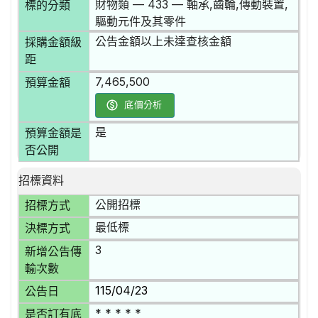
財物類 — 433 — 軸承,齒輪,傳動裝置,
標的分類
驅動元件及其零件
公告金額以上未達查核金額
採購金額級
距
7,465,500
預算金額
底價分析
是
預算金額是
否公開
招標資料
公開招標
招標方式
最低標
決標方式
3
新增公告傳
輸次數
115/04/23
公告日
* * * * *
是否訂有底