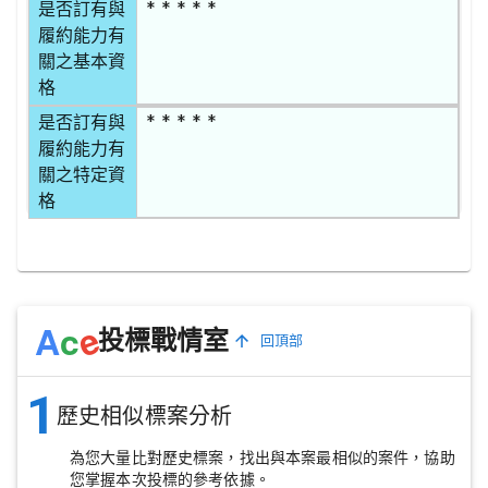
* * * * *
是否訂有與
履約能力有
關之基本資
格
* * * * *
是否訂有與
履約能力有
關之特定資
格
e
A
c
投標戰情室
回頂部
1
歷史相似標案分析
為您大量比對歷史標案，找出與本案最相似的案件，協助
您掌握本次投標的參考依據。