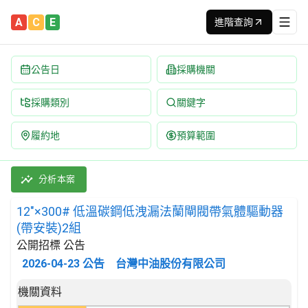
A
C
E
進階查詢
公告日
採購機關
採購類別
關鍵字
履約地
預算範圍
12"×300# 低溫碳鋼低洩漏法蘭閘閥帶氣體驅動器(帶安裝)2組 招
採購類別：財物類 軸承,齒輪,傳動裝置,驅動元件及其零件 | 招標
分析本案
12"×300# 低溫碳鋼低洩漏法蘭閘閥帶氣體驅動器
(帶安裝)2組
公開招標 公告
2026-04-23
公告
台灣中油股份有限公司
招標公告詳細內容
機關資料