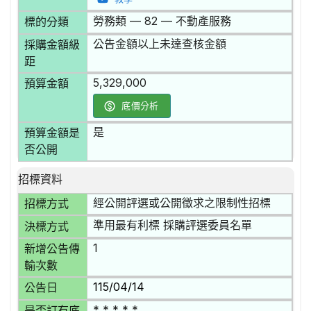
勞務類 — 82 — 不動產服務
標的分類
公告金額以上未達查核金額
採購金額級
距
5,329,000
預算金額
底價分析
是
預算金額是
否公開
招標資料
經公開評選或公開徵求之限制性招標
招標方式
準用最有利標 採購評選委員名單
決標方式
1
新增公告傳
輸次數
115/04/14
公告日
* * * * *
是否訂有底