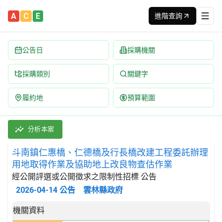
A
C
E
進階查詢
公告日
採購機關
採購類別
關鍵字
履約地
預算範圍
斗南鎮仁惠橋、仁德橋及行長橋改建工程委託辦理用地取得作業及協
採購類別：勞務類 不動產服務 | 招標方式：經公開評選或公開徵求
分析本案
斗南鎮仁惠橋、仁德橋及行長橋改建工程委託辦理
用地取得作業及協助地上改良物查估作業
經公開評選或公開徵求之限制性招標 公告
2026-04-14
公告
雲林縣政府
招標公告詳細內容
機關資料