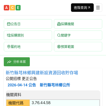
A
C
E
進階查詢
公告日
採購機關
採購類別
關鍵字
履約地
預算範圍
新竹縣芎林鄉興建新設資源回收貯存場 招標公告 | 案號：11500
採購類別：工程類 其他用途建築工程 | 招標方式：公開招標 | 決
分析本案
新竹縣芎林鄉興建新設資源回收貯存場
公開招標 更正公告
2026-04-14
公告
新竹縣芎林鄉公所
招標公告詳細內容
機關資料
3.76.44.58
機關代碼