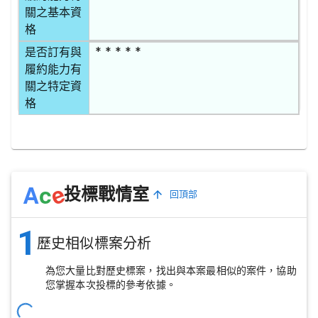
關之基本資
格
* * * * *
是否訂有與
履約能力有
關之特定資
格
e
A
c
投標戰情室
回頂部
1
歷史相似標案分析
為您大量比對歷史標案，找出與本案最相似的案件，協助
您掌握本次投標的參考依據。