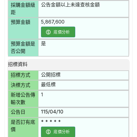
公告金額以上未達查核金額
採購金額級
距
5,867,600
預算金額
底價分析
是
預算金額是
否公開
招標資料
公開招標
招標方式
最低標
決標方式
1
新增公告傳
輸次數
115/04/10
公告日
* * * * *
是否訂有底
價
底價分析