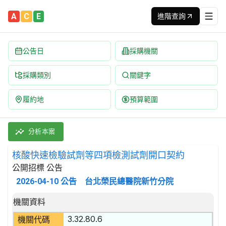
A
C
E
進階查詢
公告日
採購機關
採購類別
關鍵字
履約地
預算範圍
核酸快速檢驗試劑等四項檢測試劑開口契約 招標公告 | 案號：V1
採購類別：財物類 醫藥產品 | 招標方式：公開招標 | 決標方式：最
分析本案
核酸快速檢驗試劑等四項檢測試劑開口契約
公開招標 公告
2026-04-10
公告
台北榮民總醫院新竹分院
招標公告詳細內容
機關資料
3.32.80.6
機關代碼