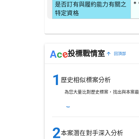
* 
是否訂有與履約能力有關之
特定資格
e
A
c
投標戰情室
回頂部
1
歷史相似標案分析
為您大量比對歷史標案，找出與本案
2
本案潛在對手深入分析