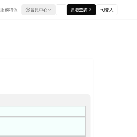
服務特色
會員中心
進階查詢
登入
擇性招標(建立合格廠商名單後續邀標) 公告
最低標 | 資料來源：台灣政府電子採購網（公共工程委員會） | 更新時