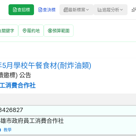
查招標
查決標
最新標案
追蹤分析
關鍵字
履約地
預算範圍
炸油類) 招標公告 | 案號：F1140501228210-11 | 選
 | 招標方式：選擇性招標(建立合格廠商名單後續邀標) | 決標方式：
年5月學校午餐食材(耐炸油類)
邀標) 公告
工消費合作社
3426827
高雄市政府員工消費合作社
教學