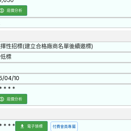
9,630
底價分析
是
擇性招標(建立合格廠商名單後續邀標)
最低標
15/04/10
* * * *
底價分析
* * * *
電子領標
付費會員專屬