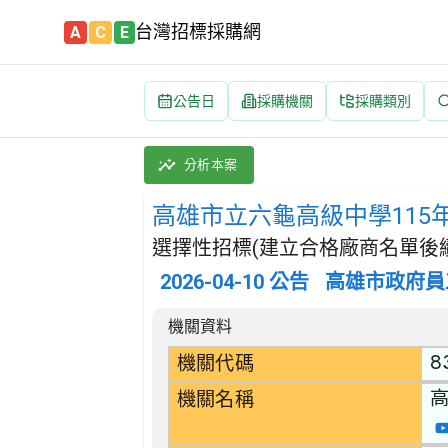
台灣招標採購網
A
C
E
公告日
採購機關
採購類別
高雄市立六龜高級中學115年5月學校午餐食材(耐
採購類別：財物類 肉類,魚,果實,蔬菜,及油脂
分析本案
高雄市立六龜高級中學115
選擇性招標(建立合格廠商名單後續
2026-04-10
公告
高雄市政府員
招標公告詳細內容
機關資料
8
機關代碼
機關名稱