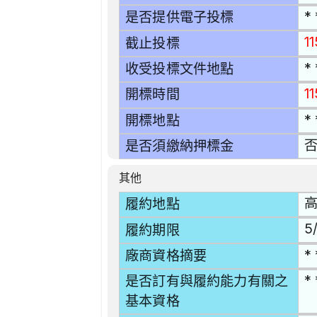
* 
是否提供電子投標
11
截止投標
* 
收受投標文件地點
1
開標時間
* 
開標地點
是否須繳納押標金
其他
高
履約地點
5/
履約期限
* 
廠商資格摘要
* 
是否訂有與履約能力有關之
基本資格