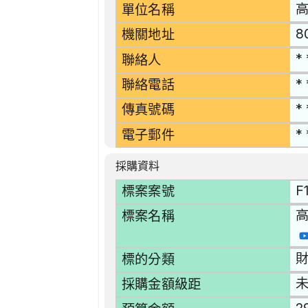
單位名稱
8
機關地址
* 
聯絡人
* 
聯絡電話
* 
傳真號碼
* 
電子郵件
採購資料
F
標案案號
高
標案名稱
財
標的分類
採購金額級距