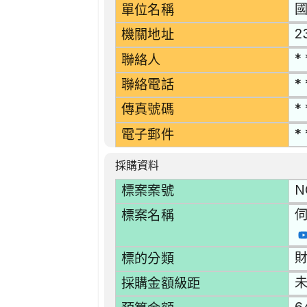
單位名稱
2
機關地址
* 
聯絡人
* 
聯絡電話
* 
傳真號碼
* 
電子郵件
採購資料
N
標案案號
標案名稱
財
標的分類
採購金額級距