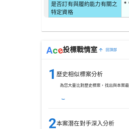
* 
是否訂有與履約能力有關之
特定資格
e
A
c
投標戰情室
回頂部
1
歷史相似標案分析
為您大量比對歷史標案，找出與本案
2
本案潛在對手深入分析