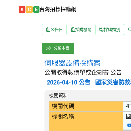
台灣招標採購網
A
C
E
公告日
採購機關
採購類別
伺服器設備採購案 招標公告 | 案號：NCDR-
採購類別：財物類 計算機及其零件與配件 | 招
分析本案
伺服器設備採購案
公開取得報價單或企劃書 公告
2026-04-10
公告
國家災害防救
招標公告詳細內容
機關資料
4
機關代碼
機關名稱