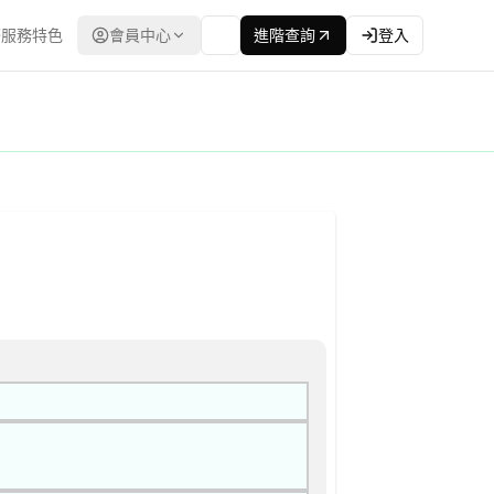
服務特色
會員中心
進階查詢
登入
台灣政府電子採購網（公共工程委員會） | 更新時間：2026-04-