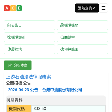
A
C
E
進階查詢
公告日
採購機關
採購類別
關鍵字
履約地
預算範圍
上游石油法法律服務案 招標公告 | 案號：BEA1484004 | 
採購類別：勞務類 法律服務 | 招標方式：公開招標 | 決標方式：最
分析本案
上游石油法法律服務案
公開招標 公告
2026-04-23
公告
台灣中油股份有限公司
招標公告詳細內容
機關資料
3.13.50
機關代碼