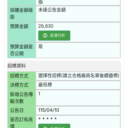
脂
未達公告金額
採購金額級
距
29,630
預算金額
底價分析
是
預算金額是
否公開
招標資料
選擇性招標(建立合格廠商名單後續邀標)
招標方式
最低標
決標方式
1
新增公告傳
輸次數
115/04/10
公告日
* * * * *
是否訂有底
價