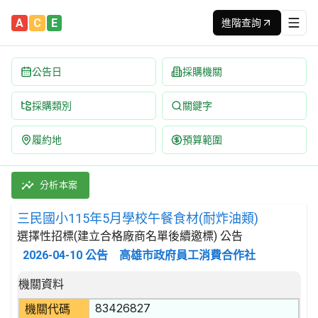
A
C
E
進階查詢
公告日
採購機關
採購類別
關鍵字
履約地
預算範圍
三民國小115年5月學校午餐食材(耐炸油類) 招標公告 | 案號：F1
採購類別：財物類 肉類,魚,果實,蔬菜,及油脂 | 招標方式：選擇
分析本案
三民國小115年5月學校午餐食材(耐炸油類)
選擇性招標(建立合格廠商名單後續邀標) 公告
2026-04-10
公告
高雄市政府員工消費合作社
招標公告詳細內容
機關資料
83426827
機關代碼