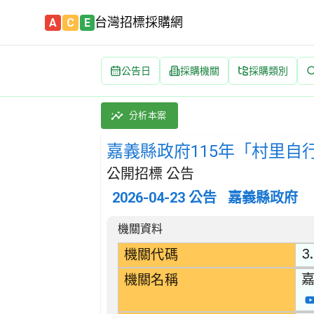
台灣招標採購網
A
C
E
公告日
採購機關
採購類別
嘉義縣政府115年「村里自行車節能減碳計畫-
採購類別：財物類 機動車,拖車,半拖車;車輛機
分析本案
嘉義縣政府115年「村里自
公開招標 公告
2026-04-23
公告
嘉義縣政府
招標公告詳細內容
機關資料
3
機關代碼
機關名稱