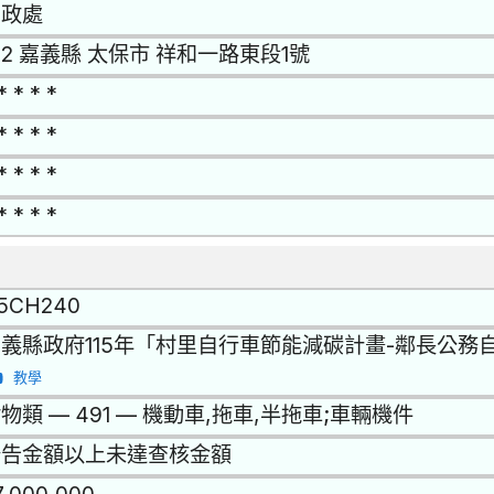
民政處
12 嘉義縣 太保市 祥和一路東段1號
* * * *
* * * *
* * * *
* * * *
15CH240
義縣政府115年「村里自行車節能減碳計畫-鄰長公務
教學
物類 — 491 — 機動車,拖車,半拖車;車輛機件
公告金額以上未達查核金額