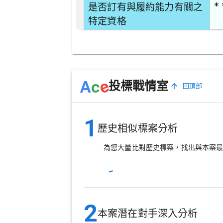
* 
是否訂有與履約能力有關之
特定資格
e
A
c
投標戰情室
回頂部
1
歷史相似標案分析
為您大量比對歷史標案，找出與本案
2
本案潛在對手深入分析