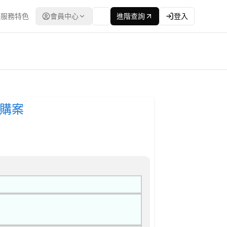
服務特色
會員中心
進階查詢
登入
 公開招標 公告
| 資料來源：台灣政府電子採購網（公共工程委員會） | 更新時間：20
採購案