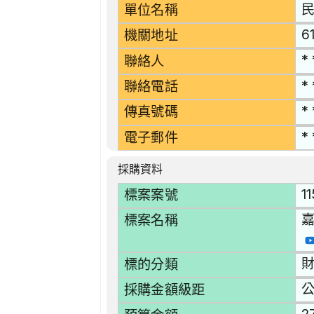
單位名稱
6
機關地址
* 
聯絡人
* 
聯絡電話
* 
傳真號碼
* 
電子郵件
採購資料
1
標案案號
嘉
標案名稱
財
標的分類
採購金額級距