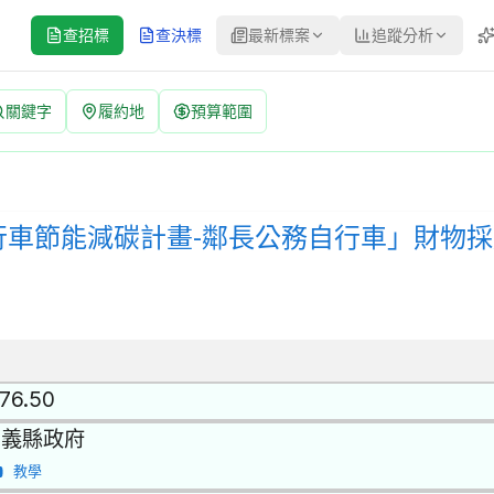
查招標
查決標
最新標案
追蹤分析
關鍵字
履約地
預算範圍
鄰長公務自行車」財物採購案 招標公告 | 案號：115CH240 |
件 | 招標方式：公開招標 | 決標方式：最有利標 採購評選委員名單 
行車節能減碳計畫-鄰長公務自行車」財物
.76.50
嘉義縣政府
教學