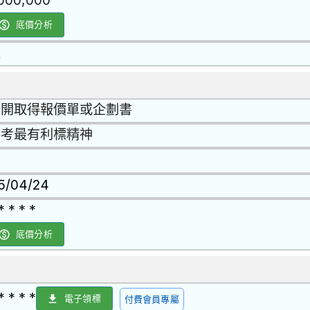
,000,000
底價分析
是
公開取得報價單或企劃書
參考最有利標精神
15/04/24
* * * *
底價分析
* * * *
電子領標
付費會員專屬