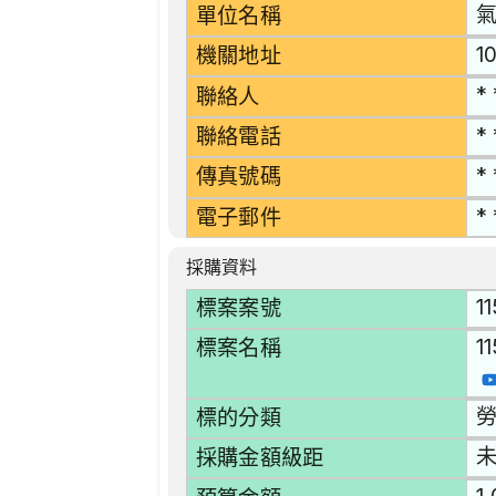
單位名稱
1
機關地址
* 
聯絡人
* 
聯絡電話
* 
傳真號碼
* 
電子郵件
採購資料
1
標案案號
1
標案名稱
勞
標的分類
採購金額級距