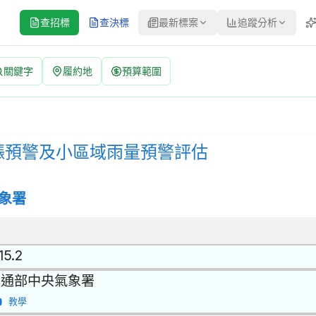
查招標
查決標
最新標案
追蹤分析
關鍵字
履約地
預算範圍
預警評估 招標公告 | 案號：115057A | 公開取得報價單或企
取得報價單或企劃書 | 決標方式：參考最有利標精神 | 資料來源：台
漲預警及小區域雨量預警評估
象署
15.2
交通部中央氣象署
教學