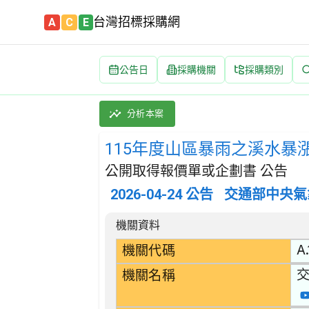
台灣招標採購網
A
C
E
公告日
採購機關
採購類別
115年度山區暴雨之溪水暴漲預警及小區域雨量
採購類別：勞務類 研發服務 | 招標方式：公開
分析本案
115年度山區暴雨之溪水暴
公開取得報價單或企劃書 公告
2026-04-24
公告
交通部中央氣
招標公告詳細內容
機關資料
A.
機關代碼
機關名稱