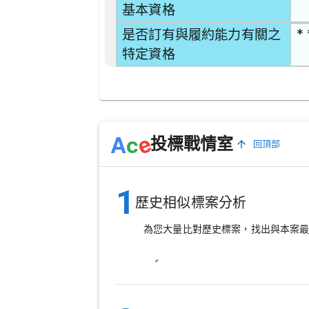
基本資格
* 
是否訂有與履約能力有關之
特定資格
e
A
c
投標戰情室
回頂部
1
歷史相似標案分析
為您大量比對歷史標案，找出與本案