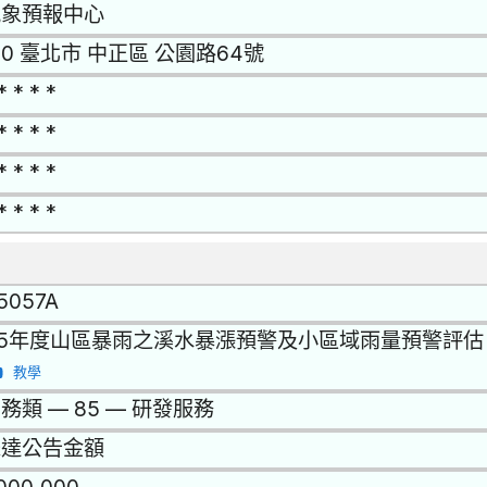
氣象預報中心
00 臺北市 中正區 公園路64號
* * * *
* * * *
* * * *
* * * *
15057A
15年度山區暴雨之溪水暴漲預警及小區域雨量預警評估
教學
務類 — 85 — 研發服務
未達公告金額