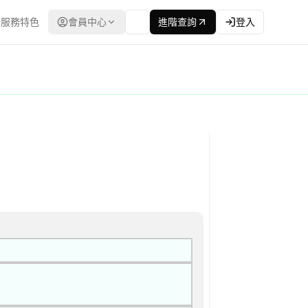
服務特色
會員中心
進階查詢
登入
劃書 公告
灣政府電子採購網（公共工程委員會） | 更新時間：2026-04-24