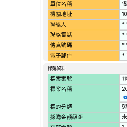
單位名稱
1
機關地址
* 
聯絡人
* 
聯絡電話
* 
傳真號碼
* 
電子郵件
採購資料
1
標案案號
2
標案名稱
勞
標的分類
採購金額級距