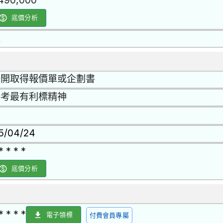
,490,000
底價分析
是
公開取得報價單或企劃書
參考最有利標精神
15/04/24
* * * *
底價分析
* * * *
電子領標
付費會員專屬