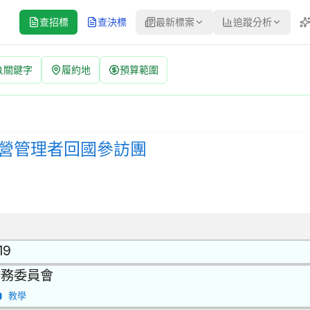
查招標
查決標
最新標案
追蹤分析
關鍵字
履約地
預算範圍
 招標公告 | 案號：1150020055B | 公開取得報價單或企劃
公開取得報價單或企劃書 | 決標方式：參考最有利標精神 | 資料來源
經營管理者回國參訪團
19
僑務委員會
教學