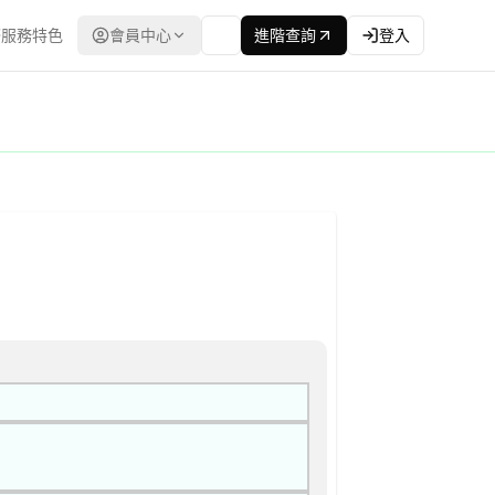
服務特色
會員中心
進階查詢
登入
書 公告
：台灣政府電子採購網（公共工程委員會） | 更新時間：2026-04