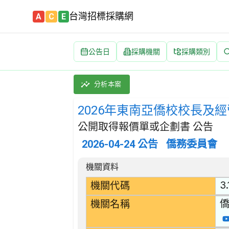
台灣招標採購網
A
C
E
公告日
採購機關
採購類別
2026年東南亞僑校校長及經營管理者回國參訪團
採購類別：勞務類 政府行政服務 | 招標方式：
分析本案
2026年東南亞僑校校長及
公開取得報價單或企劃書 公告
2026-04-24
公告
僑務委員會
招標公告詳細內容
機關資料
3.
機關代碼
機關名稱