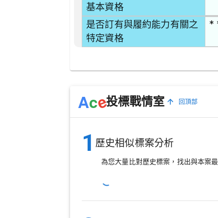
基本資格
* 
是否訂有與履約能力有關之
特定資格
e
A
c
投標戰情室
回頂部
1
歷史相似標案分析
為您大量比對歷史標案，找出與本案