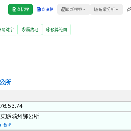
查招標
查決標
最新標案
追蹤分析
關鍵字
履約地
預算範圍
1405B032 | 公開招標 公告
開招標 | 決標方式：最低標 | 資料來源：台灣政府電子採購網（公共工
公所
.76.53.74
屏東縣滿州鄉公所
教學