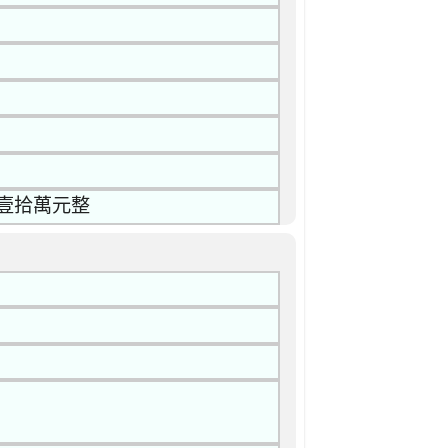
壹拾萬元整