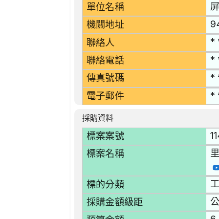
單位名稱
9
機關地址
* 
聯絡人
* 
聯絡電話
* 
傳真號碼
* 
電子郵件
採購資料
1
標案案號
標案名稱
工
標的分類
採購金額級距