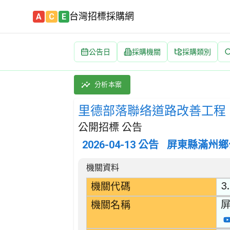
台灣招標採購網
A
C
E
公告日
採購機關
採購類別
里德部落聯络道路改善工程 招標公告 | 案號：1
採購類別：工程類 其他土木工程 | 招標方式：公
分析本案
里德部落聯络道路改善工程
公開招標 公告
2026-04-13
公告
屏東縣滿州鄉
招標公告詳細內容
機關資料
3
機關代碼
機關名稱