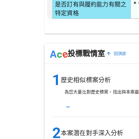
* 
是否訂有與履約能力有關之
特定資格
e
A
c
投標戰情室
回頂部
1
歷史相似標案分析
為您大量比對歷史標案，找出與本案
2
本案潛在對手深入分析