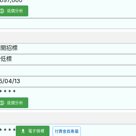
,697,860
底價分析
是
公開招標
最低標
15/04/13
* * * *
底價分析
* * * *
電子領標
付費會員專屬