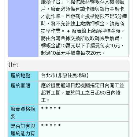
服務平台」，提供廠商轉帳存入機關帳
戶，廠商必須備有讀卡機與銀行金融卡
才能作業，且距截止投標期限不足5分鐘
時，將不允許線上繳納押標金，請廠商
提早作業。 ● 廠商線上繳納押標金時，
將由台灣票據交換所收取轉帳手續費，
轉帳金額10萬元以下手續費每次10元，
超過10萬元手續費每次20元。
其他
台北市(非原住民地區)
履約地點
應於機關通知日起機關指定日內開工並
履約期限
起算工期，並於開工之日起60日內竣
工。
* * * * *
廠商資格摘
要
* * * * *
是否訂有與
履約能力有