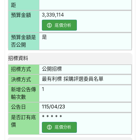
距
3,339,114
預算金額
底價分析
是
預算金額是
否公開
招標資料
公開招標
招標方式
最有利標 採購評選委員名單
決標方式
1
新增公告傳
輸次數
115/04/23
公告日
* * * * *
是否訂有底
價
底價分析