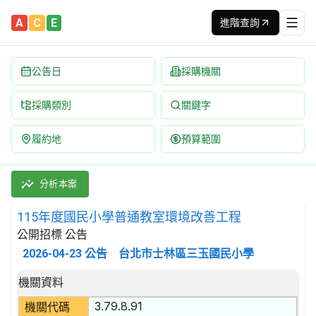
A
C
E
進階查詢
公告日
採購機關
採購類別
關鍵字
履約地
預算範圍
115年度國民小學普通教室環境改善工程 招標公告 | 案號：1150
採購類別：工程類 其他裝修工程 | 招標方式：公開招標 | 決標方
分析本案
115年度國民小學普通教室環境改善工程
公開招標 公告
2026-04-23
公告
台北市士林區三玉國民小學
招標公告詳細內容
機關資料
3.79.8.91
機關代碼