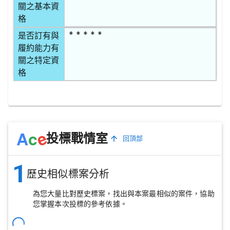
關之基本資
格
* * * * *
是否訂有與
履約能力有
關之特定資
格
e
A
c
投標戰情室
回頂部
1
歷史相似標案分析
為您大量比對歷史標案，找出與本案最相似的案件，協助
您掌握本次投標的參考依據。