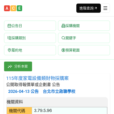
A
C
E
進階查詢
公告日
採購機關
採購類別
關鍵字
履約地
預算範圍
115年度家電設備類財物採購案 招標公告 | 案號：1150303A
採購類別：財物類 家用電器及其零件 | 招標方式：公開取得報價單或
分析本案
115年度家電設備類財物採購案
公開取得報價單或企劃書 公告
2026-04-13
公告
台北市立啟聰學校
招標公告詳細內容
機關資料
3.79.5.96
機關代碼