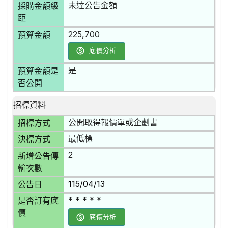
未達公告金額
採購金額級
距
225,700
預算金額
底價分析
是
預算金額是
否公開
招標資料
公開取得報價單或企劃書
招標方式
最低標
決標方式
2
新增公告傳
輸次數
115/04/13
公告日
* * * * *
是否訂有底
價
底價分析